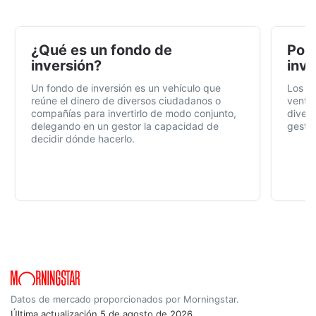
¿Qué es un fondo de
Por 
inversión?
inve
Un fondo de inversión es un vehículo que
Los f
reúne el dinero de diversos ciudadanos o
ventaj
compañías para invertirlo de modo conjunto,
divers
delegando en un gestor la capacidad de
gestió
decidir dónde hacerlo.
Datos de mercado proporcionados por Morningstar.
Última actualización
5 de agosto de 2026