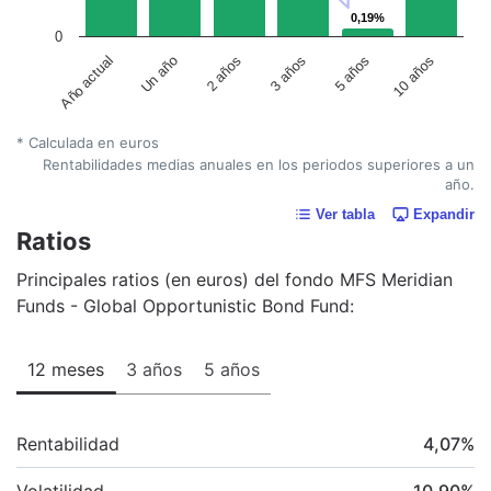
0,19%
0,19%
0
Año actual
Un año
2 años
3 años
5 años
10 años
* Calculada en euros
Rentabilidades medias anuales en los periodos superiores a un
año.
Ver tabla
Expandir
Ratios
Principales ratios (en euros) del fondo MFS Meridian
Funds - Global Opportunistic Bond Fund:
12 meses
3 años
5 años
Rentabilidad
4,07
%
Volatilidad
10,90
%