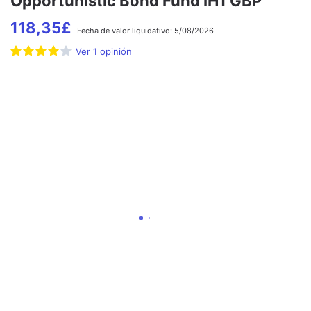
Opportunistic Bond Fund IH1 GBP
118,35
£
Fecha de
valor liquidativo:
5/08/2026
Ver
1
opinión