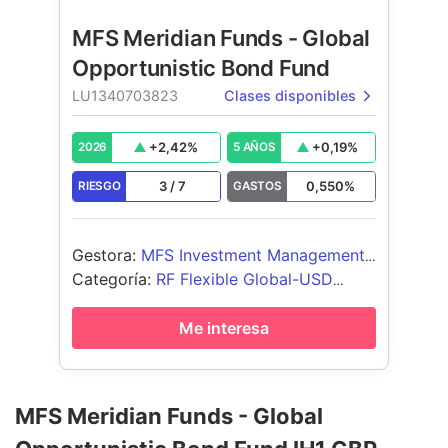
MFS Meridian Funds - Global
Opportunistic Bond Fund
LU1340703823
Clases disponibles
+
2,42
%
+
0,19
%
2026
5 AÑOS
3
/
7
0,550
%
RIESGO
GASTOS
Gestora
:
MFS Investment Management
Company (Lux) S.à.r.l
Categoría
:
RF Flexible Global-USD
Cubierto
Me interesa
MFS Meridian Funds - Global