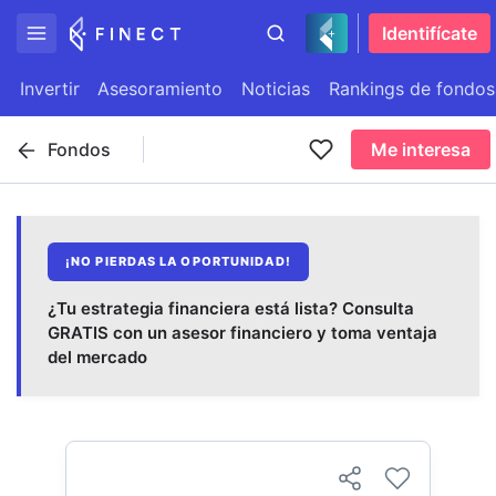
Identifícate
Invertir
Asesoramiento
Noticias
Rankings de fondos
Fondos
Me interesa
¡NO PIERDAS LA OPORTUNIDAD!
¿Tu estrategia financiera está lista? Consulta
GRATIS con un asesor financiero y toma ventaja
del mercado