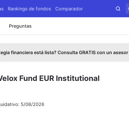
as
Rankings de fondos
Comparador
s
Preguntas
tegia financiera está lista? Consulta GRATIS con un asesor
elox Fund EUR Institutional
quidativo:
5/08/2026