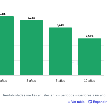
3,98%
3,98%
3,73%
3,73%
3,24%
3,24%
2,50%
2,50%
 años
3 años
5 años
10 años
Rentabilidades medias anuales en los periodos superiores a un año.
Ver tabla
Expandir