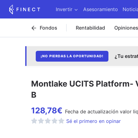
Invertir
Asesoramiento
Notici
Fondos
Rentabilidad
Opinione
¿Tu estra
¡NO PIERDAS LA OPORTUNIDAD!
Montlake UCITS Platform- V
B
128,78
€
Fecha de
actualización
valor li
Sé el primero en opinar