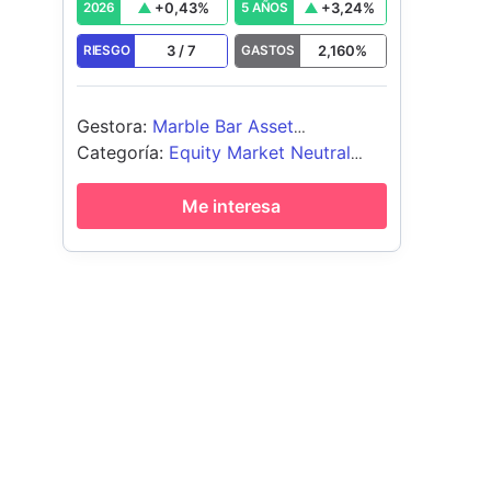
+
0,43
%
+
3,24
%
2026
5 AÑOS
3
/
7
2,160
%
RIESGO
GASTOS
Gestora
:
Marble Bar Asset
Management LLP
Categoría
:
Equity Market Neutral
USD
Me interesa