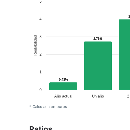
5
4
3
Rentabilidad
2,73%
2,73%
2
1
0,43%
0,43%
0
Año actual
Un año
2
* Calculada en euros
Ratios