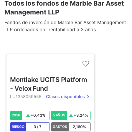
Todos los fondos de Marble Bar Asset
Management LLP
Fondos de inversión de Marble Bar Asset Management
LLP ordenados por rentabilidad a 3 años.
Montlake UCITS Platform
- Velox Fund
LU1358059555
Clases disponibles
+
0,43
%
+
3,24
%
2026
5 AÑOS
3
/
7
2,160
%
RIESGO
GASTOS