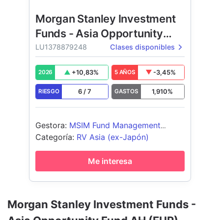
Morgan Stanley Investment
Funds - Asia Opportunity
Fund
LU1378879248
Clases disponibles
+
10,83
%
-3,45
%
2026
5 AÑOS
6
/
7
1,910
%
RIESGO
GASTOS
Gestora
:
MSIM Fund Management
(Ireland) Limited
Categoría
:
RV Asia (ex-Japón)
Me interesa
Morgan Stanley Investment Funds -