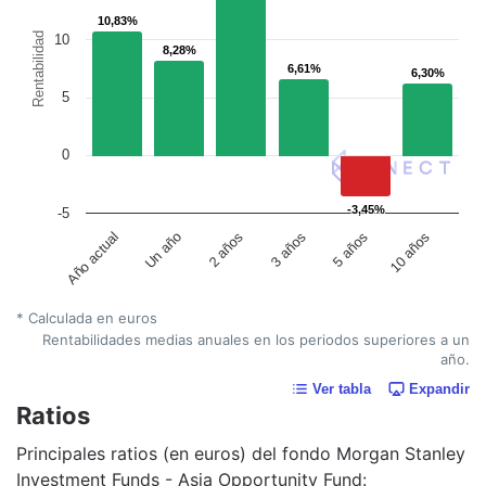
10,83%
10,83%
Rentabilidad
10
8,28%
8,28%
6,61%
6,61%
6,30%
6,30%
5
0
-3,45%
-3,45%
-5
Un año
5 años
2 años
10 años
Año actual
3 años
* Calculada en euros
Rentabilidades medias anuales en los periodos superiores a un
año.
Ver tabla
Expandir
Ratios
Principales ratios (en euros) del fondo Morgan Stanley
Investment Funds - Asia Opportunity Fund: