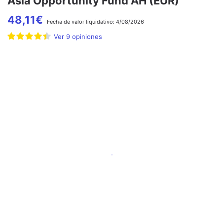
Asia Opportunity Fund AH (EUR)
48,11
€
Fecha de
valor liquidativo:
4/08/2026
Ver
9
opiniones