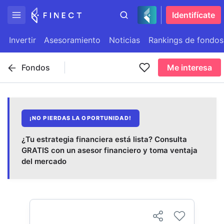
Identifícate
Invertir
Asesoramiento
Noticias
Rankings de fondos
Fondos
Me interesa
¡NO PIERDAS LA OPORTUNIDAD!
¿Tu estrategia financiera está lista? Consulta
GRATIS con un asesor financiero y toma ventaja
del mercado