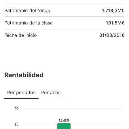
Patrimonio del fondo
1.718,3
M
€
Patrimonio de la clase
191,5
M
€
Fecha de inicio
31/03/2016
Rentabilidad
Por periodos
Por años
20
15,41%
15,41%
15