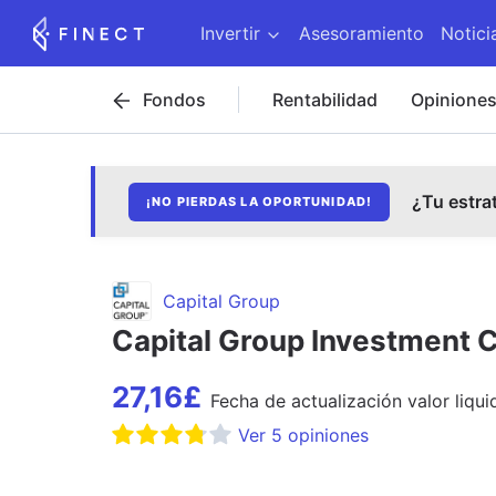
Invertir
Asesoramiento
Notici
Fondos
Rentabilidad
Opinione
¿Tu estra
¡NO PIERDAS LA OPORTUNIDAD!
Capital Group
Capital Group Investment 
27,16
£
Fecha de
actualización
valor liqui
Ver
5
opiniones