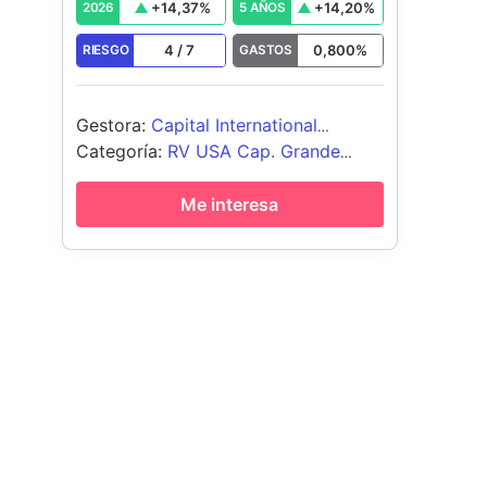
+
14,37
%
+
14,20
%
2026
5 AÑOS
4
/
7
0,800
%
RIESGO
GASTOS
Gestora
:
Capital International
Management Company Sàrl
Categoría
:
RV USA Cap. Grande
Blend
Me interesa