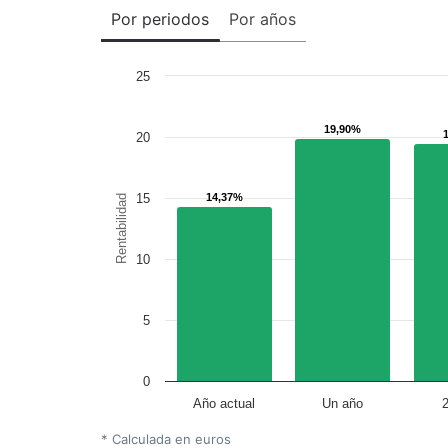
Por periodos
Por años
25
19,90%
19,90%
20
15
14,37%
14,37%
Rentabilidad
10
5
0
Año actual
Un año
* Calculada en euros