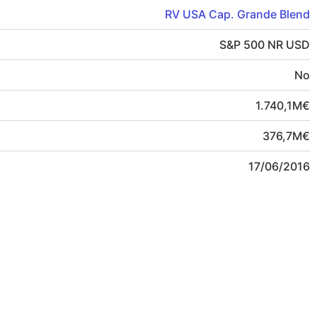
RV USA Cap. Grande Blend
S&P 500 NR USD
No
1.740,1
M
€
376,7
M
€
17/06/2016