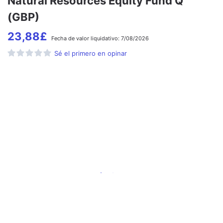
Natural Resources Equity Fund Q
(GBP)
23,88
£
Fecha de
valor liquidativo:
7/08/2026
Sé el primero en opinar