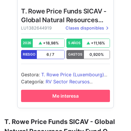
T. Rowe Price Funds SICAV -
Global Natural Resources
Equity Fund
LU1382644919
Clases disponibles
+
18,98
%
+
11,16
%
2026
5 AÑOS
6
/
7
0,920
%
RIESGO
GASTOS
Gestora
:
T. Rowe Price (Luxembourg)
Management S.à r.l.
Categoría
:
RV Sector Recursos
Naturales
Me interesa
T. Rowe Price Funds SICAV - Global