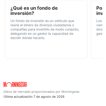
¿Qué es un fondo de
Por 
inversión?
inve
Un fondo de inversión es un vehículo que
Los f
reúne el dinero de diversos ciudadanos o
ventaj
compañías para invertirlo de modo conjunto,
divers
delegando en un gestor la capacidad de
gestió
decidir dónde hacerlo.
Datos de mercado proporcionados por Morningstar.
Última actualización
7 de agosto de 2026