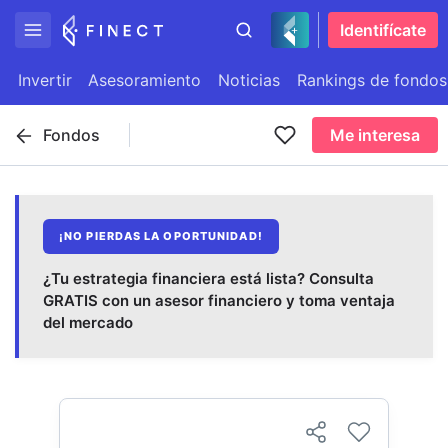
Identifícate
Invertir
Asesoramiento
Noticias
Rankings de fondos
Fondos
Me interesa
¡NO PIERDAS LA OPORTUNIDAD!
¿Tu estrategia financiera está lista? Consulta
GRATIS con un asesor financiero y toma ventaja
del mercado