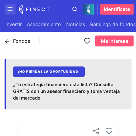
Identifícate
Invertir
Asesoramiento
Noticias
Rankings de fondos
Fondos
Me interesa
¡NO PIERDAS LA OPORTUNIDAD!
¿Tu estrategia financiera está lista? Consulta
GRATIS con un asesor financiero y toma ventaja
del mercado