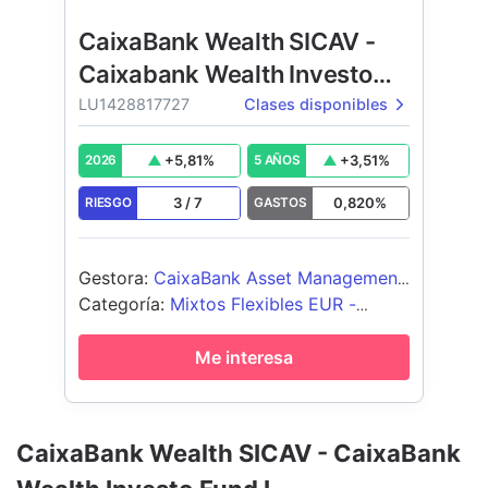
CaixaBank Wealth SICAV -
Caixabank Wealth Investo
Fund
LU1428817727
Clases disponibles
+
5,81
%
+
3,51
%
2026
5 AÑOS
3
/
7
0,820
%
RIESGO
GASTOS
Gestora
:
CaixaBank Asset Management
Luxembourg, S.A.
Categoría
:
Mixtos Flexibles EUR -
Global
Me interesa
CaixaBank Wealth SICAV - CaixaBank