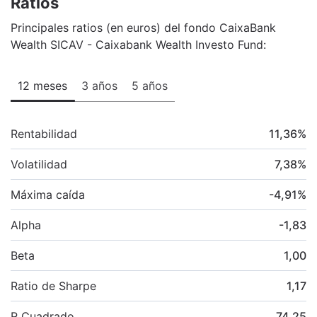
Ratios
Principales ratios (en euros) del fondo CaixaBank
Wealth SICAV - Caixabank Wealth Investo Fund:
12 meses
3 años
5 años
Rentabilidad
11,36
%
Volatilidad
7,38
%
Máxima caída
-4,91
%
Alpha
-1,83
Beta
1,00
Ratio de Sharpe
1,17
R Cuadrado
74,25