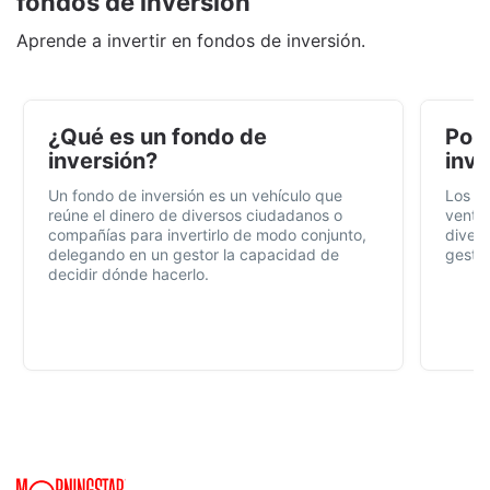
fondos de inversión
Aprende a invertir en fondos de inversión.
¿Qué es un fondo de
Por 
inversión?
inve
Un fondo de inversión es un vehículo que
Los f
reúne el dinero de diversos ciudadanos o
ventaj
compañías para invertirlo de modo conjunto,
divers
delegando en un gestor la capacidad de
gestió
decidir dónde hacerlo.