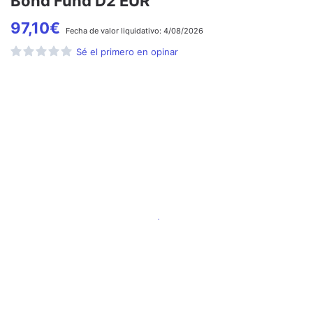
Bond Fund D2 EUR
97,10
€
Fecha de
valor liquidativo:
4/08/2026
Sé el primero en opinar