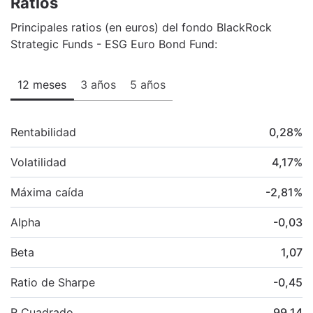
Ratios
Principales ratios (en euros) del fondo BlackRock
Strategic Funds - ESG Euro Bond Fund:
12 meses
3 años
5 años
Rentabilidad
0,28
%
Volatilidad
4,17
%
Máxima caída
-2,81
%
Alpha
-0,03
Beta
1,07
Ratio de Sharpe
-0,45
R Cuadrado
99,14