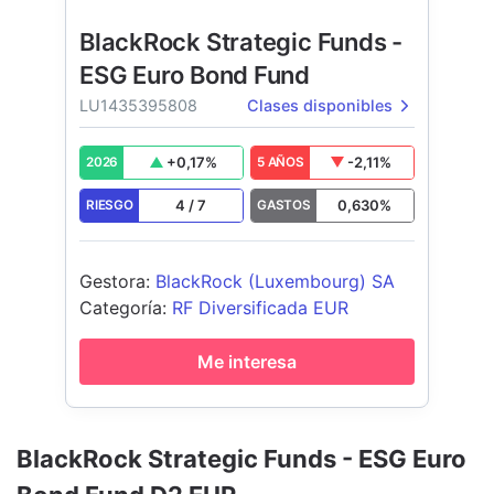
BlackRock Strategic Funds -
ESG Euro Bond Fund
LU1435395808
Clases disponibles
+
0,17
%
-2,11
%
2026
5 AÑOS
4
/
7
0,630
%
RIESGO
GASTOS
Gestora
:
BlackRock (Luxembourg) SA
Categoría
:
RF Diversificada EUR
Me interesa
BlackRock Strategic Funds - ESG Euro