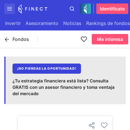
Identifícate
Invertir
Asesoramiento
Noticias
Rankings de fondos
Fondos
Me interesa
¡NO PIERDAS LA OPORTUNIDAD!
¿Tu estrategia financiera está lista? Consulta
GRATIS con un asesor financiero y toma ventaja
del mercado