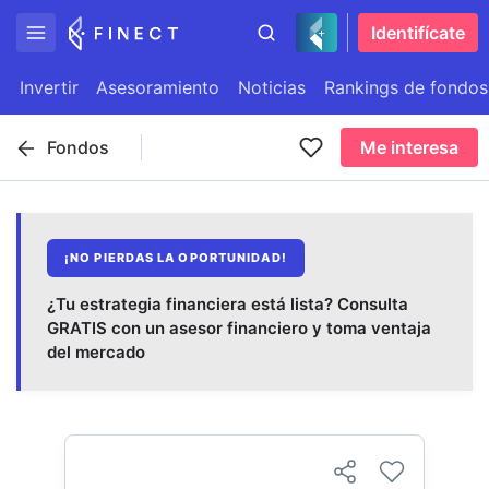
Identifícate
Invertir
Asesoramiento
Noticias
Rankings de fondos
Fondos
Me interesa
¡NO PIERDAS LA OPORTUNIDAD!
¿Tu estrategia financiera está lista? Consulta
GRATIS con un asesor financiero y toma ventaja
del mercado