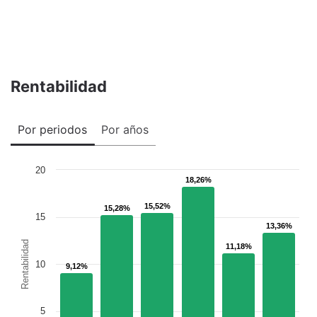
Rentabilidad
Por periodos
Por años
20
18,26%
18,26%
15,52%
15,52%
15,28%
15,28%
15
13,36%
13,36%
Rentabilidad
11,18%
11,18%
10
9,12%
9,12%
5