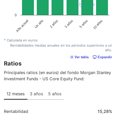
0
Un año
5 años
2 años
10 años
Año actual
3 años
* Calculada en euros
Rentabilidades medias anuales en los periodos superiores a un
año.
Ver tabla
Expandir
Ratios
Principales ratios (en euros) del fondo Morgan Stanley
Investment Funds - US Core Equity Fund:
12 meses
3 años
5 años
Rentabilidad
15,28
%