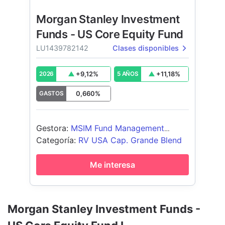
Morgan Stanley Investment
Funds - US Core Equity Fund
LU1439782142
Clases disponibles
+
9,12
%
+
11,18
%
2026
5 AÑOS
0,660
%
GASTOS
Gestora
:
MSIM Fund Management
(Ireland) Limited
Categoría
:
RV USA Cap. Grande Blend
Me interesa
Morgan Stanley Investment Funds -