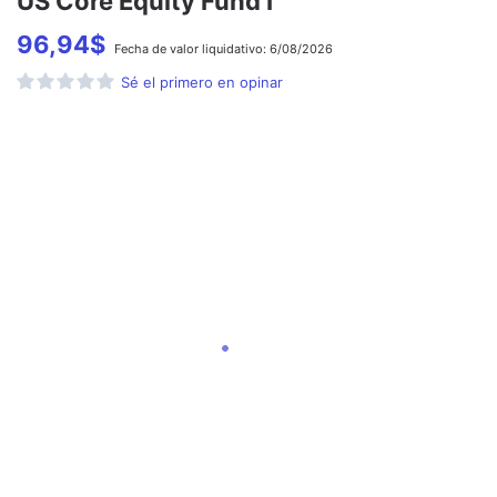
US Core Equity Fund I
96,94
$
Fecha de
valor liquidativo:
6/08/2026
Sé el primero en opinar