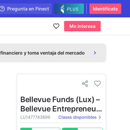
Pregunta en Finect
Identifícate
Me interesa
 financiero y toma ventaja del mercado
Bellevue Funds (Lux) –
Bellevue Entrepreneur
Swiss Small & Mid
LU1477743899
Clases disponibles