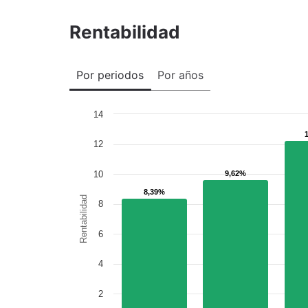
Rentabilidad
Por periodos
Por años
14
12
10
9,62%
9,62%
8,39%
8,39%
Rentabilidad
8
6
4
2