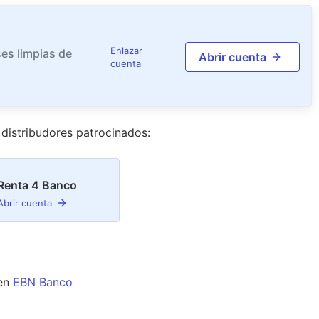
Enlazar
es limpias de
Abrir cuenta
cuenta
distribudor
es
patrocinado
s
:
Renta 4 Banco
Abrir cuenta
en
EBN Banco