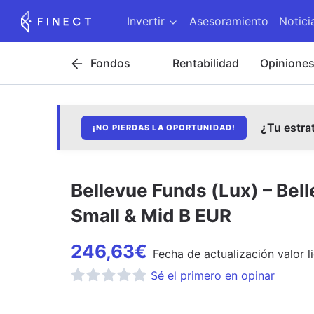
Invertir
Asesoramiento
Notici
Fondos
Rentabilidad
Opinione
¿Tu estra
¡NO PIERDAS LA OPORTUNIDAD!
Bellevue Funds (Lux) – Bel
Small & Mid B EUR
246,63
€
Fecha de
actualización
valor l
Sé el primero en opinar