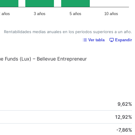
2 años
3 años
5 años
10 años
Rentabilidades medias anuales en los periodos superiores a un año.
Ver tabla
Expandir
vue Funds (Lux) – Bellevue Entrepreneur
9,62
%
12,92
%
-7,86
%