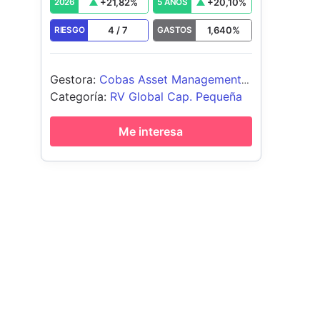
+
21,82
%
+
20,10
%
2026
5 AÑOS
4
/
7
1,640
%
RIESGO
GASTOS
Gestora
:
Cobas Asset Management
SGIIC S.A.
Categoría
:
RV Global Cap. Pequeña
Me interesa