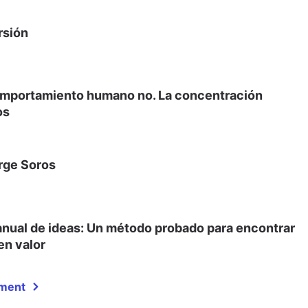
rsión
omportamiento humano no. La concentración
os
orge Soros
 manual de ideas: Un método probado para encontrar
en valor
ement