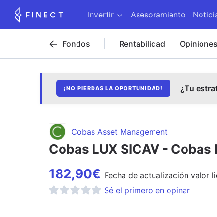
Invertir
Asesoramiento
Notici
Fondos
Rentabilidad
Opinione
¿Tu estra
¡NO PIERDAS LA OPORTUNIDAD!
Cobas Asset Management
Cobas LUX SICAV - Cobas I
182,90
€
Fecha de
actualización
valor l
Sé el primero en opinar