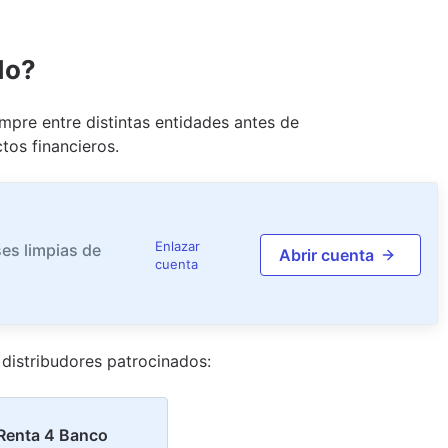
do?
pre entre distintas entidades antes de
tos financieros.
Enlazar
es limpias de
Abrir cuenta
cuenta
distribudor
es
patrocinado
s
:
Renta 4 Banco