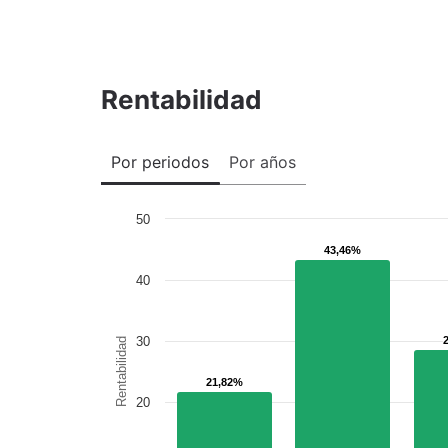
Rentabilidad
Por periodos
Por años
50
43,46%
43,46%
40
30
Rentabilidad
21,82%
21,82%
20