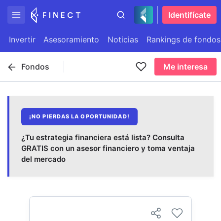
Identifícate
Invertir
Asesoramiento
Noticias
Rankings de fondos
Fondos
Me interesa
¡NO PIERDAS LA OPORTUNIDAD!
¿Tu estrategia financiera está lista? Consulta
GRATIS con un asesor financiero y toma ventaja
del mercado