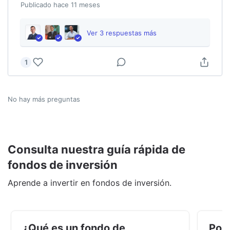
Publicado
hace 11 meses
Ver
3
respuesta
s
más
1
No hay más preguntas
Consulta nuestra guía rápida de
fondos de inversión
Aprende a invertir en fondos de inversión.
¿Qué es un fondo de
Por 