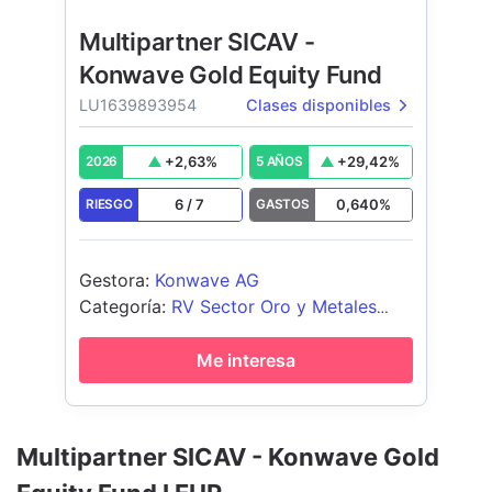
Multipartner SICAV -
Konwave Gold Equity Fund
LU1639893954
Clases disponibles
+
2,63
%
+
29,42
%
2026
5 AÑOS
6
/
7
0,640
%
RIESGO
GASTOS
Gestora
:
Konwave AG
Categoría
:
RV Sector Oro y Metales
Preciosos
Me interesa
Multipartner SICAV - Konwave Gold