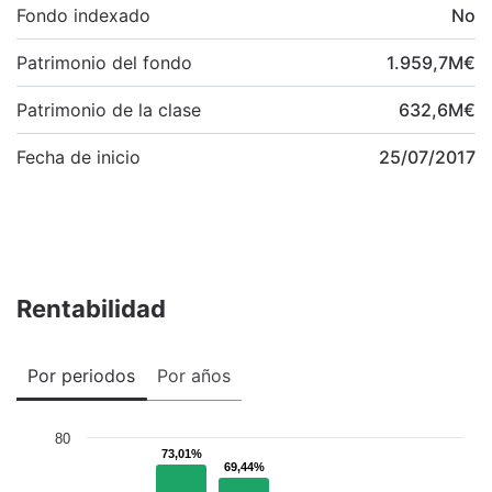
Fondo indexado
No
Patrimonio del fondo
1.959,7
M
€
Patrimonio de la clase
632,6
M
€
Fecha de inicio
25/07/2017
Rentabilidad
Por periodos
Por años
80
73,01%
73,01%
69,44%
69,44%