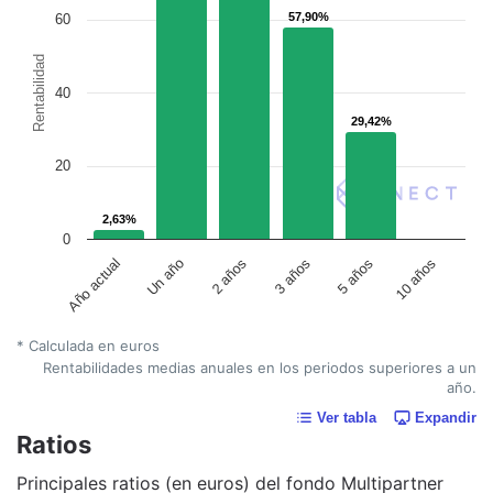
57,90%
57,90%
60
Rentabilidad
40
29,42%
29,42%
20
2,63%
2,63%
0
Un año
5 años
2 años
10 años
Año actual
3 años
* Calculada en euros
Rentabilidades medias anuales en los periodos superiores a un
año.
Ver tabla
Expandir
Ratios
Principales ratios (en euros) del fondo Multipartner