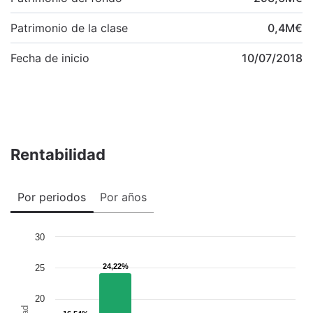
Patrimonio de la clase
0,4
M
€
Fecha de inicio
10/07/2018
Rentabilidad
Por periodos
Por años
30
24,22%
24,22%
25
20