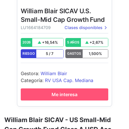
William Blair SICAV U.S.
Small-Mid Cap Growth Fund
LU1664184709
Clases disponibles
+
16,54
%
+
2,67
%
2026
5 AÑOS
5
/
7
1,500
%
RIESGO
GASTOS
Gestora
:
William Blair
Categoría
:
RV USA Cap. Mediana
Me interesa
William Blair SICAV - US Small-Mid