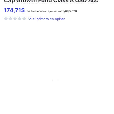
Cap Growth Fund Class A USD Acc
174,71
$
Fecha de
valor liquidativo:
5/08/2026
Sé el primero en opinar