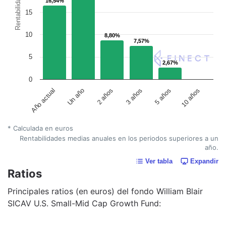
Rentabilidad
16,54%
16,54%
15
10
8,80%
8,80%
7,57%
7,57%
5
2,67%
2,67%
0
Un año
5 años
2 años
10 años
Año actual
3 años
* Calculada en euros
Rentabilidades medias anuales en los periodos superiores a un
año.
Ver tabla
Expandir
Ratios
Principales ratios (en euros) del fondo William Blair
SICAV U.S. Small-Mid Cap Growth Fund: