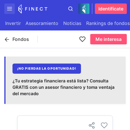
Identifícate
Invertir
Asesoramiento
Noticias
Rankings de fondos
Fondos
Me interesa
¡NO PIERDAS LA OPORTUNIDAD!
¿Tu estrategia financiera está lista? Consulta
GRATIS con un asesor financiero y toma ventaja
del mercado