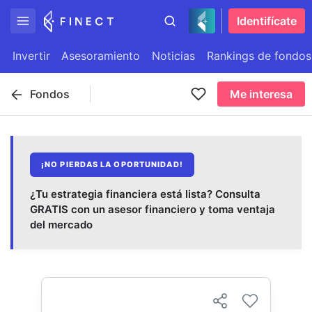
Identifícate
Invertir
Asesoramiento
Noticias
Rankings de fondos
Fondos
Me interesa
¡NO PIERDAS LA OPORTUNIDAD!
¿Tu estrategia financiera está lista? Consulta
GRATIS con un asesor financiero y toma ventaja
del mercado