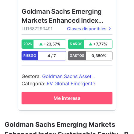
Goldman Sachs Emerging
Markets Enhanced Index
Sustainable Equity
LU1687290491
Clases disponibles
+
23,57
%
+
7,77
%
2026
5 AÑOS
4
/
7
0,350
%
RIESGO
GASTOS
Gestora
:
Goldman Sachs Asset
Management B.V.
Categoría
:
RV Global Emergente
Me interesa
Goldman Sachs Emerging Markets