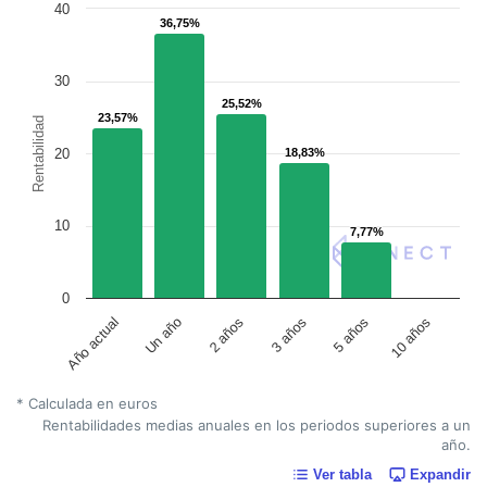
40
36,75%
36,75%
30
25,52%
25,52%
23,57%
23,57%
Rentabilidad
20
18,83%
18,83%
10
7,77%
7,77%
0
Un año
5 años
2 años
10 años
Año actual
3 años
* Calculada en euros
Rentabilidades medias anuales en los periodos superiores a un
año.
Ver tabla
Expandir