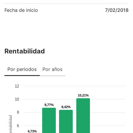
Fecha de inicio
7/02/2018
Rentabilidad
Por periodos
Por años
12
10,21%
10,21%
10
8,77%
8,77%
8,42%
8,42%
8
Rentabilidad
6
4,73%
4,73%