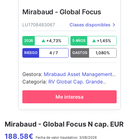
Mirabaud - Global Focus
LU1708483067
Clases disponibles
+
4,73
%
+
1,45
%
2026
5 AÑOS
4
/
7
1,080
%
RIESGO
GASTOS
Gestora
:
Mirabaud Asset Management
Ltd
Categoría
:
RV Global Cap. Grande
Growth
Me interesa
Mirabaud - Global Focus N cap. EUR
188,58
€
Fecha de
valor liquidativo:
3/08/2026