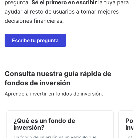
pregunta.
Sé el primero en escribir
la tuya para
ayudar al resto de usuarios a tomar mejores
decisiones financieras.
Escribe tu pregunta
Consulta nuestra guía rápida de
fondos de inversión
Aprende a invertir en fondos de inversión.
¿Qué es un fondo de
Por 
inversión?
inve
Un fondo de inversión es un vehículo que
Los f