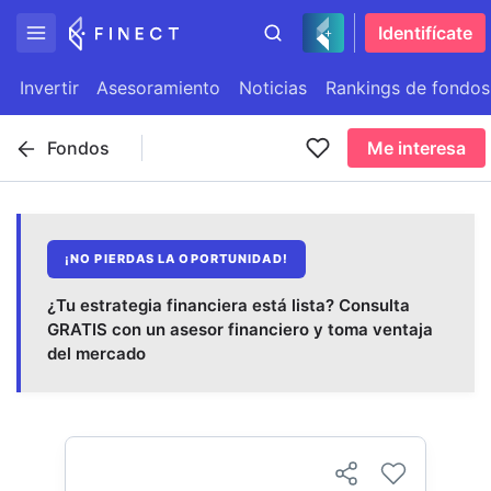
Identifícate
Invertir
Asesoramiento
Noticias
Rankings de fondos
Fondos
Me interesa
¡NO PIERDAS LA OPORTUNIDAD!
¿Tu estrategia financiera está lista? Consulta
GRATIS con un asesor financiero y toma ventaja
del mercado