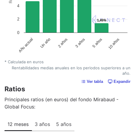
4
2
1,45%
1,45%
0
Un año
5 años
2 años
10 años
Año actual
3 años
* Calculada en euros
Rentabilidades medias anuales en los periodos superiores a un
año.
Ver tabla
Expandir
Ratios
Principales ratios (en euros) del fondo Mirabaud -
Global Focus:
12 meses
3 años
5 años