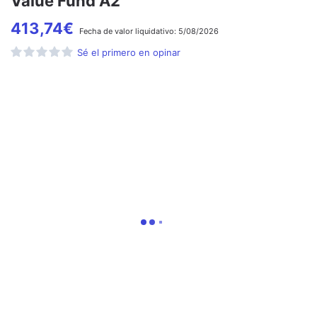
Value Fund A2
413,74
€
Fecha de
valor liquidativo:
5/08/2026
Sé el primero en opinar