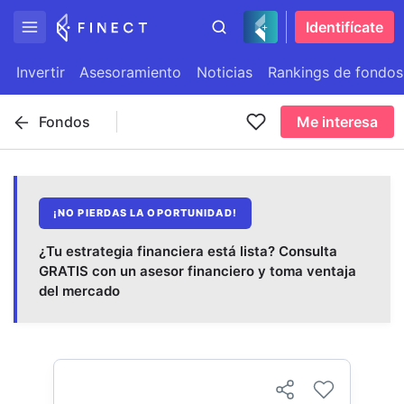
Identifícate
Invertir
Asesoramiento
Noticias
Rankings de fondos
Fondos
Me interesa
¡NO PIERDAS LA OPORTUNIDAD!
¿Tu estrategia financiera está lista? Consulta
GRATIS con un asesor financiero y toma ventaja
del mercado