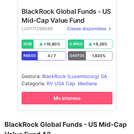
BlackRock Global Funds - US
Mid-Cap Value Fund
LU0171298648
Clases disponibles
+
16,80
%
+
9,26
%
2026
5 AÑOS
4
/
7
1,820
%
RIESGO
GASTOS
Gestora
:
BlackRock (Luxembourg) SA
Categoría
:
RV USA Cap. Mediana
Me interesa
BlackRock Global Funds - US Mid-Cap