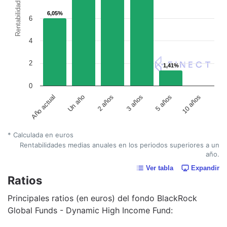
Rentabilidad
6,05%
6,05%
6
4
2
1,41%
1,41%
0
Un año
5 años
2 años
10 años
Año actual
3 años
* Calculada en euros
Rentabilidades medias anuales en los periodos superiores a un
año.
Ver tabla
Expandir
Ratios
Principales ratios (en euros) del fondo BlackRock
Global Funds - Dynamic High Income Fund: