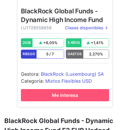
BlackRock Global Funds -
Dynamic High Income Fund
LU1728558658
Clases disponibles
+
6,05
%
+
1,41
%
2026
5 AÑOS
5
/
7
2,270
%
RIESGO
GASTOS
Gestora
:
BlackRock (Luxembourg) SA
Categoría
:
Mixtos Flexibles USD
Me interesa
BlackRock Global Funds - Dynamic