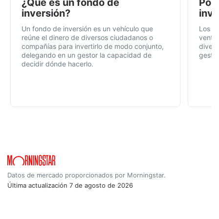
¿Qué es un fondo de
Por 
inversión?
inve
Un fondo de inversión es un vehículo que
Los f
reúne el dinero de diversos ciudadanos o
ventaj
compañías para invertirlo de modo conjunto,
divers
delegando en un gestor la capacidad de
gestió
decidir dónde hacerlo.
Datos de mercado proporcionados por Morningstar.
Última actualización
7 de agosto de 2026