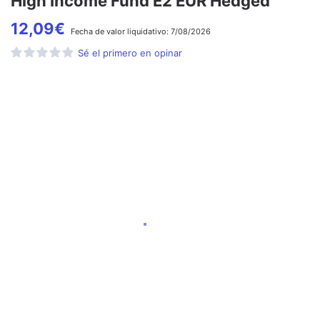
High Income Fund E2 EUR Hedged
12,09
€
Fecha de
valor liquidativo:
7/08/2026
Sé el primero en opinar