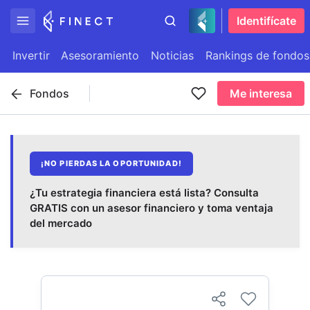
Identifícate
Invertir
Asesoramiento
Noticias
Rankings de fondos
Fondos
Me interesa
¡NO PIERDAS LA OPORTUNIDAD!
¿Tu estrategia financiera está lista? Consulta
GRATIS con un asesor financiero y toma ventaja
del mercado