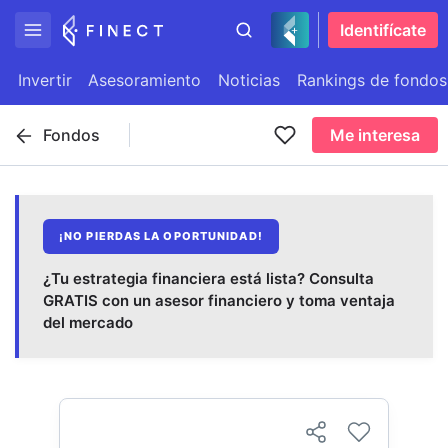
Identifícate
Invertir
Asesoramiento
Noticias
Rankings de fondos
Fondos
Me interesa
¡NO PIERDAS LA OPORTUNIDAD!
¿Tu estrategia financiera está lista? Consulta
GRATIS con un asesor financiero y toma ventaja
del mercado