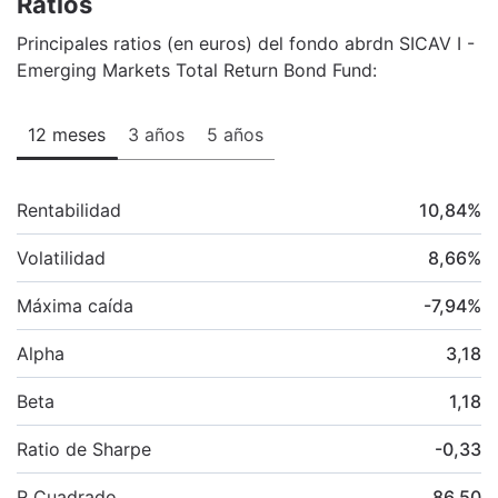
Ratios
Principales ratios (en euros) del fondo abrdn SICAV I -
Emerging Markets Total Return Bond Fund:
12 meses
3 años
5 años
Rentabilidad
10,84
%
Volatilidad
8,66
%
Máxima caída
-7,94
%
Alpha
3,18
Beta
1,18
Ratio de Sharpe
-0,33
R Cuadrado
86,50