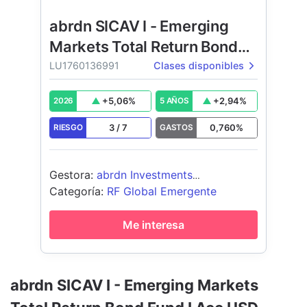
abrdn SICAV I - Emerging
Markets Total Return Bond
Fund
LU1760136991
Clases disponibles
+
5,06
%
+
2,94
%
2026
5 AÑOS
3
/
7
0,760
%
RIESGO
GASTOS
Gestora
:
abrdn Investments
Luxembourg S.A.
Categoría
:
RF Global Emergente
Me interesa
abrdn SICAV I - Emerging Markets