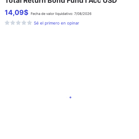
Total Return Bond Fund I Acc USD
14,09
$
Fecha de
valor liquidativo:
7/08/2026
Sé el primero en opinar