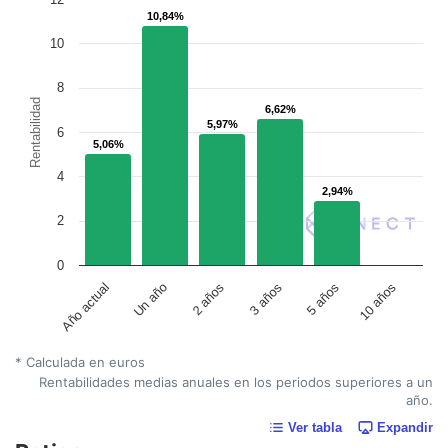
10,84%
10,84%
10
8
Rentabilidad
6,62%
6,62%
5,97%
5,97%
6
5,06%
5,06%
4
2,94%
2,94%
2
0
Un año
5 años
2 años
10 años
Año actual
3 años
* Calculada en euros
Rentabilidades medias anuales en los periodos superiores a un
año.
Ver tabla
Expandir