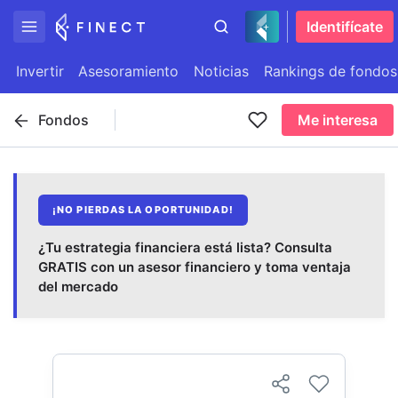
Identifícate
Invertir
Asesoramiento
Noticias
Rankings de fondos
Fondos
Me interesa
¡NO PIERDAS LA OPORTUNIDAD!
¿Tu estrategia financiera está lista? Consulta
GRATIS con un asesor financiero y toma ventaja
del mercado