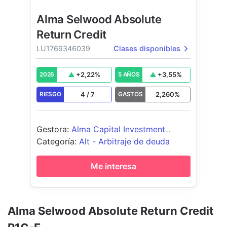
Alma Selwood Absolute
Return Credit
LU1769346039
Clases disponibles
+
2,22
%
+
3,55
%
2026
5 AÑOS
4
/
7
2,260
%
RIESGO
GASTOS
Gestora
:
Alma Capital Investment
Management S.A.
Categoría
:
Alt - Arbitraje de deuda
Me interesa
Alma Selwood Absolute Return Credit