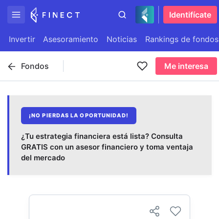
Identifícate
Invertir
Asesoramiento
Noticias
Rankings de fondos
Fondos
Me interesa
¡NO PIERDAS LA OPORTUNIDAD!
¿Tu estrategia financiera está lista? Consulta
GRATIS con un asesor financiero y toma ventaja
del mercado