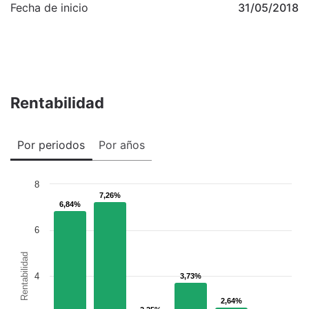
Fecha de inicio
31/05/2018
Rentabilidad
Por periodos
Por años
8
7,26%
7,26%
6,84%
6,84%
6
Rentabilidad
4
3,73%
3,73%
2,64%
2,64%