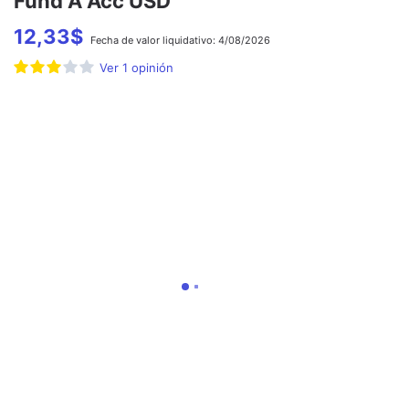
Fund A Acc USD
12,33
$
Fecha de
valor liquidativo:
4/08/2026
Ver
1
opinión