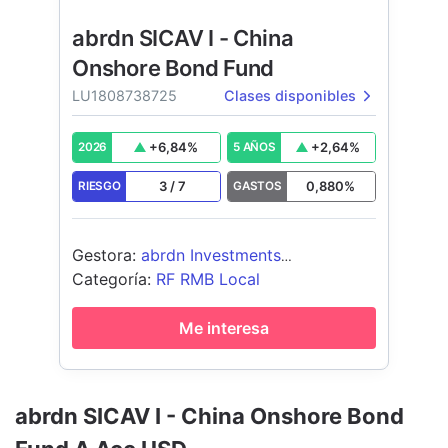
abrdn SICAV I - China
Onshore Bond Fund
LU1808738725
Clases disponibles
+
6,84
%
+
2,64
%
2026
5 AÑOS
3
/
7
0,880
%
RIESGO
GASTOS
Gestora
:
abrdn Investments
Luxembourg S.A.
Categoría
:
RF RMB Local
Me interesa
abrdn SICAV I - China Onshore Bond