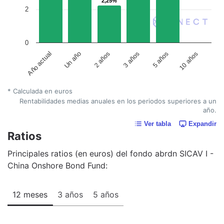
2,25%
2,25%
2
0
Año actual
Un año
2 años
3 años
5 años
10 años
* Calculada en euros
Rentabilidades medias anuales en los periodos superiores a un
año.
Ver tabla
Expandir
Ratios
Principales ratios (en euros) del fondo abrdn SICAV I -
China Onshore Bond Fund:
12 meses
3 años
5 años