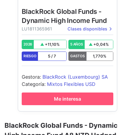
BlackRock Global Funds -
Dynamic High Income Fund
LU1811365961
Clases disponibles
+
11,10
%
+
0,04
%
2026
5 AÑOS
5
/
7
1,770
%
RIESGO
GASTOS
Gestora
:
BlackRock (Luxembourg) SA
Categoría
:
Mixtos Flexibles USD
Me interesa
BlackRock Global Funds - Dynamic