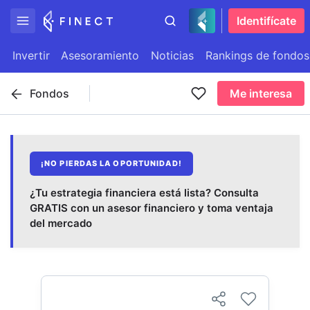
Identifícate
Invertir
Asesoramiento
Noticias
Rankings de fondos
Fondos
Me interesa
¡NO PIERDAS LA OPORTUNIDAD!
¿Tu estrategia financiera está lista? Consulta
GRATIS con un asesor financiero y toma ventaja
del mercado