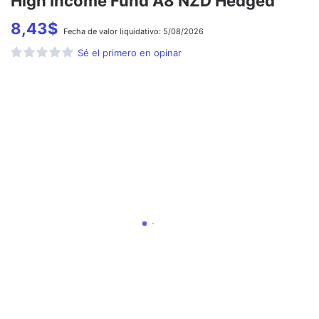
High Income Fund A8 NZD Hedged
8,43
$
Fecha de
valor liquidativo:
5/08/2026
Sé el primero en opinar