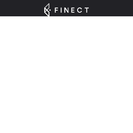
Suscríbete a nuestra Newsletter
Introduce tu e-mail para registrarte en Finect.
Sobre nosotros
Finect en 2025
Contacta