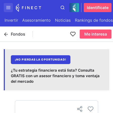
Identifícate
Invertir
Asesoramiento
Noticias
Rankings de fondos
Fondos
Me interesa
¡NO PIERDAS LA OPORTUNIDAD!
¿Tu estrategia financiera está lista? Consulta
GRATIS con un asesor financiero y toma ventaja
del mercado