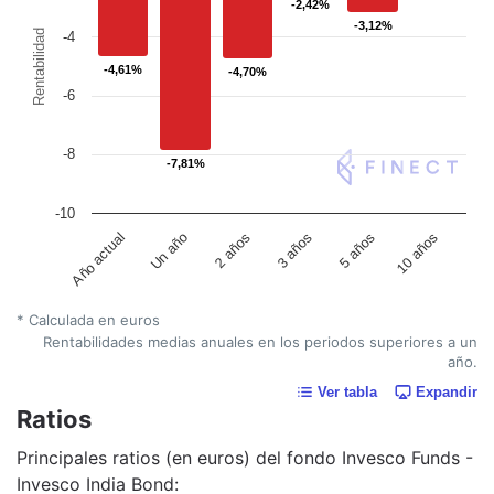
-2,42%
-2,42%
-3,12%
-3,12%
Rentabilidad
-4
-4,61%
-4,61%
-4,70%
-4,70%
-6
-8
-7,81%
-7,81%
-10
Un año
5 años
Año actual
3 años
2 años
10 años
* Calculada en euros
Rentabilidades medias anuales en los periodos superiores a un
año.
Ver tabla
Expandir
Ratios
Principales ratios (en euros) del fondo Invesco Funds -
Invesco India Bond: