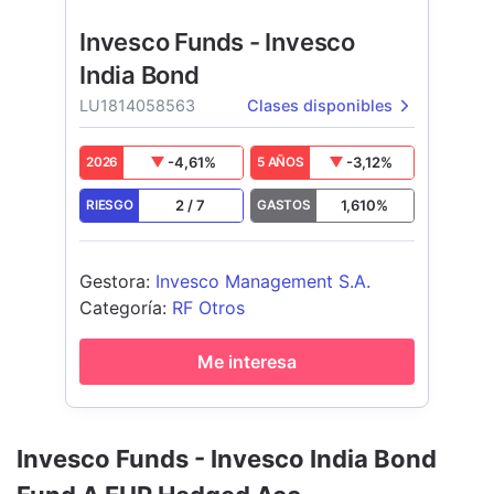
Invesco Funds - Invesco
India Bond
LU1814058563
Clases disponibles
-4,61
%
-3,12
%
2026
5 AÑOS
2
/
7
1,610
%
RIESGO
GASTOS
Gestora
:
Invesco Management S.A.
Categoría
:
RF Otros
Me interesa
Invesco Funds - Invesco India Bond