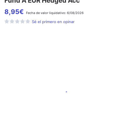
Fund A EUR Hedged Acc
8,95
€
Fecha de
valor liquidativo:
6/08/2026
Sé el primero en opinar