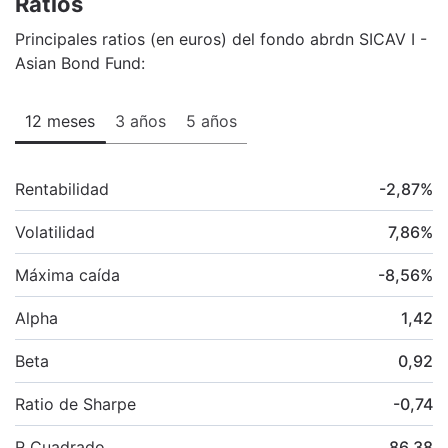
Ratios
Principales ratios (en euros) del fondo abrdn SICAV I -
Asian Bond Fund:
12 meses
3 años
5 años
Rentabilidad
-2,87
%
Volatilidad
7,86
%
Máxima caída
-8,56
%
Alpha
1,42
Beta
0,92
Ratio de Sharpe
-0,74
R Cuadrado
86,38