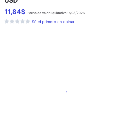
USD
11,84
$
Fecha de
valor liquidativo:
7/08/2026
Sé el primero en opinar