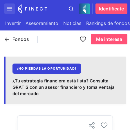
Identifícate
Invertir
Asesoramiento
Noticias
Rankings de fondos
Fondos
Me interesa
¡NO PIERDAS LA OPORTUNIDAD!
¿Tu estrategia financiera está lista? Consulta
GRATIS con un asesor financiero y toma ventaja
del mercado