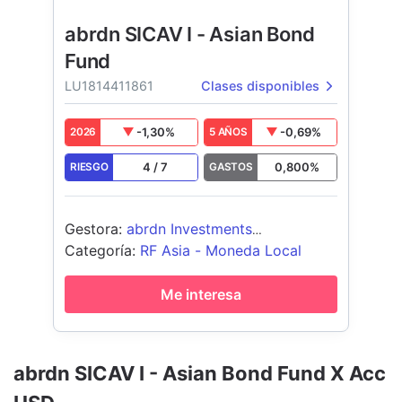
abrdn SICAV I - Asian Bond
Fund
LU1814411861
Clases disponibles
-1,30
%
-0,69
%
2026
5 AÑOS
4
/
7
0,800
%
RIESGO
GASTOS
Gestora
:
abrdn Investments
Luxembourg S.A.
Categoría
:
RF Asia - Moneda Local
Me interesa
abrdn SICAV I - Asian Bond Fund X Acc