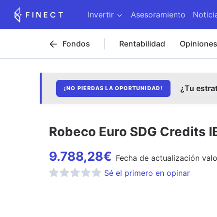
Invertir
Asesoramiento
Notici
Fondos
Rentabilidad
Opinione
¿Tu estra
¡NO PIERDAS LA OPORTUNIDAD!
Robeco Euro SDG Credits IE
9.788,28
€
Fecha de
actualización
valo
Sé el primero en opinar