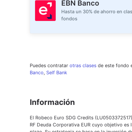
EBN Banco
Hasta un 30% de ahorro en clas
fondos
Puedes contratar
otras clases
de este
fondo
Banco
,
Self Bank
Información
El Robeco Euro SDG Credits (LU0503372517) e
RF Deuda Corporativa EUR cuyo objetivo es lo
plazo. Su estrategia se basa en la inversión 