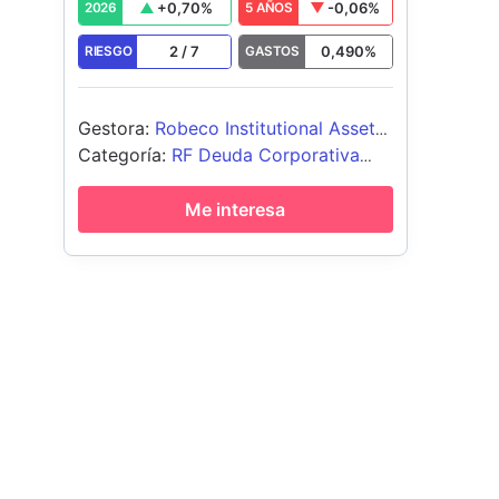
+
0,70
%
-0,06
%
2026
5 AÑOS
2
/
7
0,490
%
RIESGO
GASTOS
Gestora
:
Robeco Institutional Asset
Management BV
Categoría
:
RF Deuda Corporativa
EUR
Me interesa