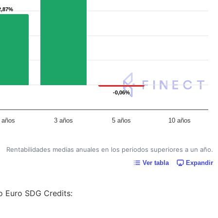
2,87%
2,87%
-0,06%
-0,06%
 años
3 años
5 años
10 años
Rentabilidades medias anuales en los periodos superiores a un año.
Ver tabla
Expandir
co Euro SDG Credits: