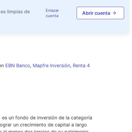
Enlazar
es limpias de
Abrir cuenta
cuenta
en
EBN Banco
,
Mapfre Inversión
,
Renta 4
s un fondo de inversión de la categoría
grar un crecimiento de capital a largo
de al menos dos tercios de su patrimonio