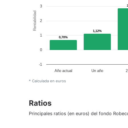
3
Rentabilidad
2
1,12%
1,12%
1
0,70%
0,70%
0
-1
Año actual
Un año
2
* Calculada en euros
Ratios
Principales ratios (en euros) del fondo Robe