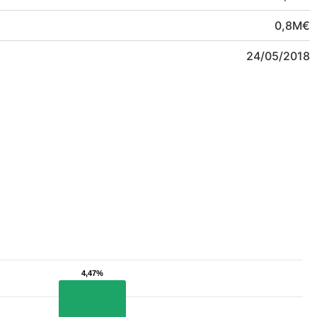
0,8
M
€
24/05/2018
4,47%
4,47%