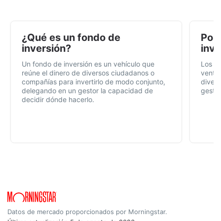
¿Qué es un fondo de
Por 
inversión?
inve
Un fondo de inversión es un vehículo que
Los f
reúne el dinero de diversos ciudadanos o
ventaj
compañías para invertirlo de modo conjunto,
divers
delegando en un gestor la capacidad de
gestió
decidir dónde hacerlo.
Datos de mercado proporcionados por Morningstar.