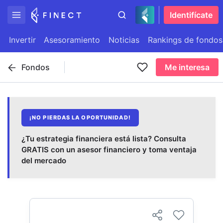
Identifícate
Invertir
Asesoramiento
Noticias
Rankings de fondos
Fondos
Me interesa
¡NO PIERDAS LA OPORTUNIDAD!
¿Tu estrategia financiera está lista? Consulta
GRATIS con un asesor financiero y toma ventaja
del mercado