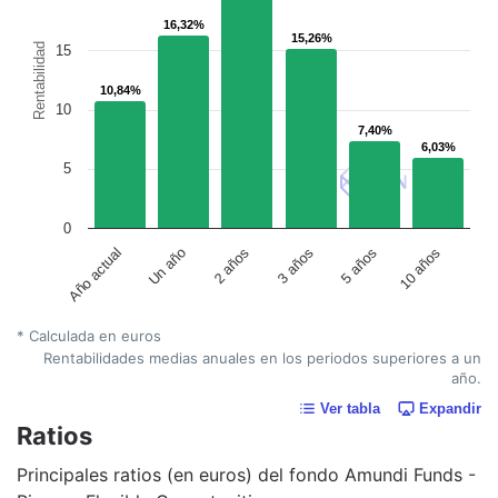
16,32%
16,32%
15,26%
15,26%
Rentabilidad
15
10,84%
10,84%
10
7,40%
7,40%
6,03%
6,03%
5
0
Un año
5 años
2 años
10 años
Año actual
3 años
* Calculada en euros
Rentabilidades medias anuales en los periodos superiores a un
año.
Ver tabla
Expandir
Ratios
Principales ratios (en euros) del fondo Amundi Funds -