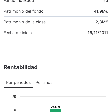
Fondo indexado
No
Patrimonio del fondo
41,9
M
€
Patrimonio de la clase
2,8
M
€
Fecha de inicio
16/11/2011
Rentabilidad
Por periodos
Por años
25
20,37%
20,37%
20