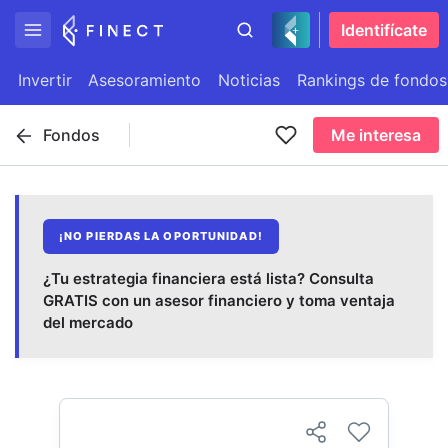
Identifícate
Invertir
Asesoramiento
Noticias
Rankings de fondos
Fondos
Me interesa
¡NO PIERDAS LA OPORTUNIDAD!
¿Tu estrategia financiera está lista? Consulta
GRATIS con un asesor financiero y toma ventaja
del mercado