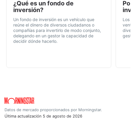
¿Qué es un fondo de
Por 
inversión?
inve
Un fondo de inversión es un vehículo que
Los f
reúne el dinero de diversos ciudadanos o
ventaj
compañías para invertirlo de modo conjunto,
divers
delegando en un gestor la capacidad de
gestió
decidir dónde hacerlo.
Datos de mercado proporcionados por Morningstar.
Última actualización
5 de agosto de 2026