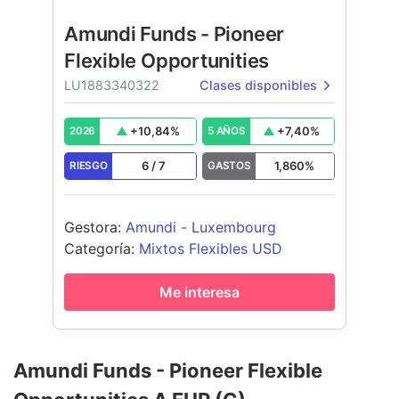
Amundi Funds - Pioneer
Flexible Opportunities
LU1883340322
Clases disponibles
+
10,84
%
+
7,40
%
2026
5 AÑOS
6
/
7
1,860
%
RIESGO
GASTOS
Gestora
:
Amundi - Luxembourg
Categoría
:
Mixtos Flexibles USD
Me interesa
Amundi Funds - Pioneer Flexible