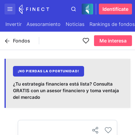
Identifícate
Invertir
Asesoramiento
Noticias
Rankings de fondos
Fondos
Me interesa
¡NO PIERDAS LA OPORTUNIDAD!
¿Tu estrategia financiera está lista? Consulta
GRATIS con un asesor financiero y toma ventaja
del mercado