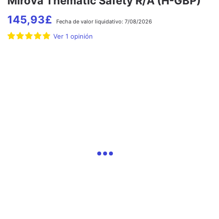
Mirova Thematic Safety R/A (H-GBP)
145,93
£
Fecha de
valor liquidativo:
7/08/2026
Ver
1
opinión