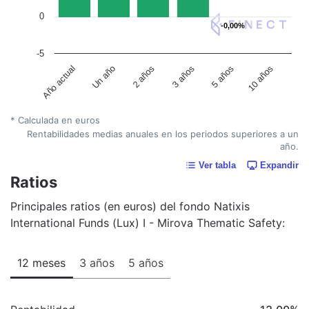
0
-0,00%
-0,00%
-5
Un año
5 años
2 años
10 años
Año actual
3 años
* Calculada en euros
Rentabilidades medias anuales en los periodos superiores a un
año.
Ver tabla
Expandir
Ratios
Principales ratios (en euros) del fondo Natixis
International Funds (Lux) I - Mirova Thematic Safety:
12 meses
3 años
5 años