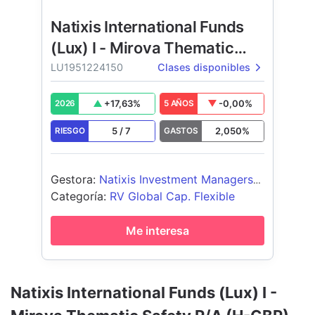
Natixis International Funds
(Lux) I - Mirova Thematic
Safety
LU1951224150
Clases disponibles
+
17,63
%
-0,00
%
2026
5 AÑOS
5
/
7
2,050
%
RIESGO
GASTOS
Gestora
:
Natixis Investment Managers
International
Categoría
:
RV Global Cap. Flexible
Me interesa
Natixis International Funds (Lux) I -