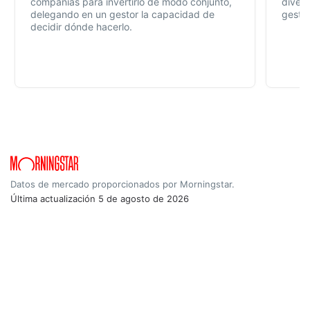
compañías para invertirlo de modo conjunto,
divers
delegando en un gestor la capacidad de
gestió
decidir dónde hacerlo.
Datos de mercado proporcionados por Morningstar.
Última actualización
5 de agosto de 2026