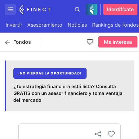
Identifícate
Invertir
Asesoramiento
Noticias
Rankings de fondos
Fondos
Me interesa
¡NO PIERDAS LA OPORTUNIDAD!
¿Tu estrategia financiera está lista? Consulta
GRATIS con un asesor financiero y toma ventaja
del mercado