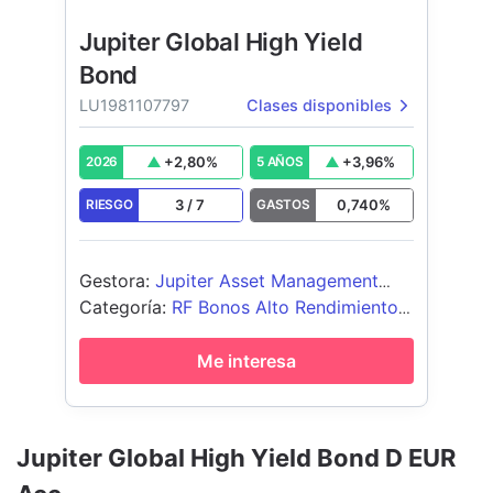
Jupiter Global High Yield
Bond
LU1981107797
Clases disponibles
+
2,80
%
+
3,96
%
2026
5 AÑOS
3
/
7
0,740
%
RIESGO
GASTOS
Gestora
:
Jupiter Asset Management
International S.A.
Categoría
:
RF Bonos Alto Rendimiento
Global - EUR Cubierto
Me interesa
Jupiter Global High Yield Bond D EUR