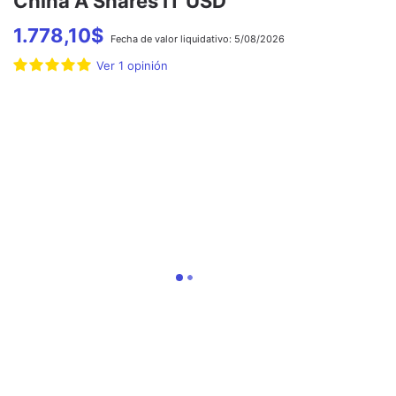
China A Shares IT USD
1.778,10
$
Fecha de
valor liquidativo:
5/08/2026
Ver
1
opinión