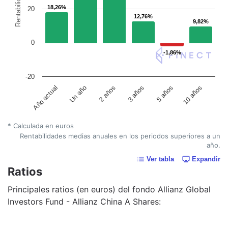
Rentabilidad
18,26%
18,26%
20
12,76%
12,76%
9,82%
9,82%
0
-1,86%
-1,86%
-20
Un año
5 años
Año actual
3 años
2 años
10 años
* Calculada en euros
Rentabilidades medias anuales en los periodos superiores a un
año.
Ver tabla
Expandir
Ratios
Principales ratios (en euros) del fondo Allianz Global
Investors Fund - Allianz China A Shares: