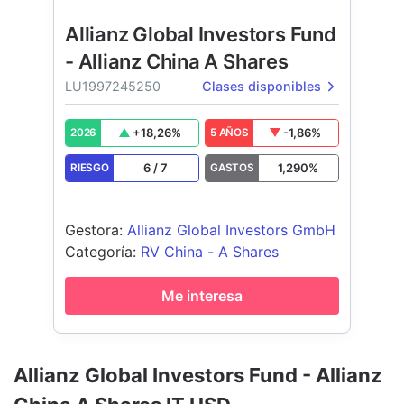
Allianz Global Investors Fund
- Allianz China A Shares
LU1997245250
Clases disponibles
+
18,26
%
-1,86
%
2026
5 AÑOS
6
/
7
1,290
%
RIESGO
GASTOS
Gestora
:
Allianz Global Investors GmbH
Categoría
:
RV China - A Shares
Me interesa
Allianz Global Investors Fund - Allianz