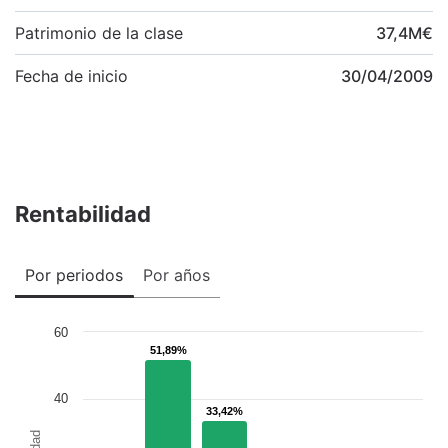
Patrimonio de la clase
37,4
M
€
Fecha de inicio
30/04/2009
Rentabilidad
Por periodos
Por años
60
51,89%
51,89%
40
33,42%
33,42%