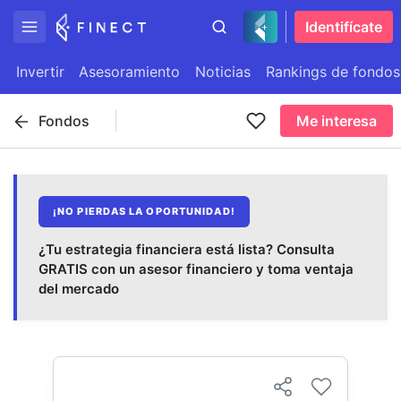
Identifícate
Invertir
Asesoramiento
Noticias
Rankings de fondos
Fondos
Me interesa
¡NO PIERDAS LA OPORTUNIDAD!
¿Tu estrategia financiera está lista? Consulta
GRATIS con un asesor financiero y toma ventaja
del mercado