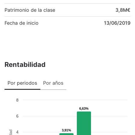
Patrimonio de la clase
3,8
M
€
Fecha de inicio
13/06/2019
Rentabilidad
Por periodos
Por años
8
6,63%
6,63%
6
3,91%
3,91%
4