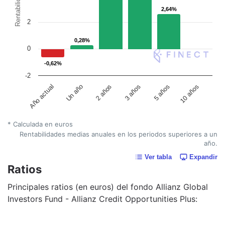
Rentabilidad
2,64%
2,64%
2
0,28%
0,28%
0
-0,62%
-0,62%
-2
Un año
5 años
2 años
10 años
Año actual
3 años
* Calculada en euros
Rentabilidades medias anuales en los periodos superiores a un
año.
Ver tabla
Expandir
Ratios
Principales ratios (en euros) del fondo Allianz Global
Investors Fund - Allianz Credit Opportunities Plus: