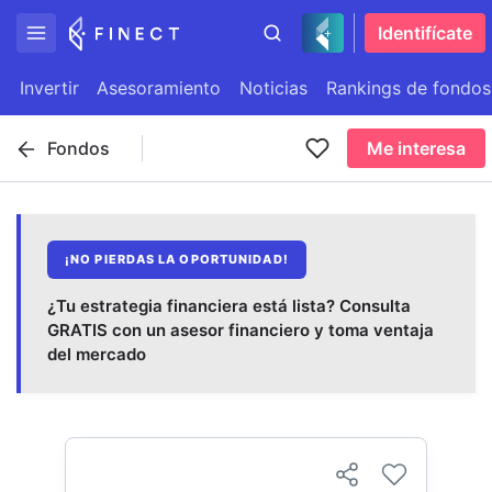
Identifícate
Invertir
Asesoramiento
Noticias
Rankings de fondos
Fondos
Me interesa
¡NO PIERDAS LA OPORTUNIDAD!
¿Tu estrategia financiera está lista? Consulta
GRATIS con un asesor financiero y toma ventaja
del mercado