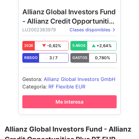
Allianz Global Investors Fund
- Allianz Credit Opportunities
Plus
LU2002383979
Clases disponibles
-0,62
%
+
2,64
%
2026
5 AÑOS
3
/
7
0,780
%
RIESGO
GASTOS
Gestora
:
Allianz Global Investors GmbH
Categoría
:
RF Flexible EUR
Me interesa
Allianz Global Investors Fund - Allianz