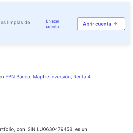
Enlazar
es limpias de
Abrir cuenta
cuenta
en
EBN Banco
,
Mapfre Inversión
,
Renta 4
tfolio, con ISIN LU0630479458, es un