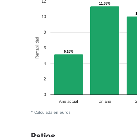
12
11,35%
11,35%
10
8
Rentabilidad
6
5,18%
5,18%
4
2
0
Año actual
Un año
* Calculada en euros
Ratios