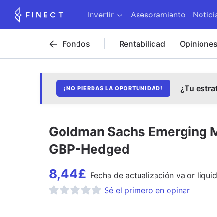
Invertir
Asesoramiento
Notici
Fondos
Rentabilidad
Opinione
¿Tu estra
¡NO PIERDAS LA OPORTUNIDAD!
Goldman Sachs Emerging Ma
GBP-Hedged
8,44
£
Fecha de
actualización
valor liquid
Sé el primero en opinar