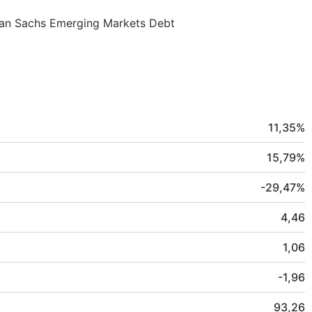
dman Sachs Emerging Markets Debt
11,35
%
15,79
%
-29,47
%
4,46
1,06
-1,96
93,26