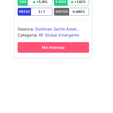
+
5,18
%
+
1,62
%
2026
5 AÑOS
3
/
7
0,680
%
RIESGO
GASTOS
Gestora
:
Goldman Sachs Asset
Management B.V.
Categoría
:
RF Global Emergente
Me interesa