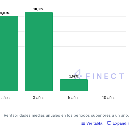
10,59%
10,59%
10,06%
10,06%
1,62%
1,62%
2 años
3 años
5 años
10 años
Rentabilidades medias anuales en los periodos superiores a un año.
Ver tabla
Expandir