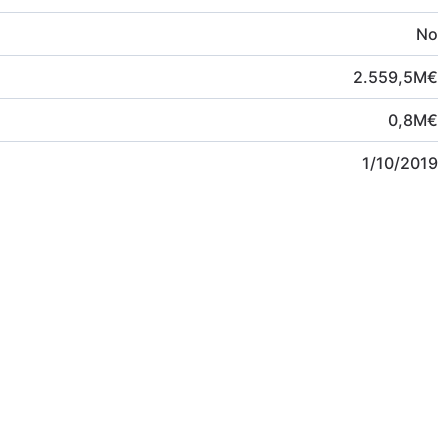
No
2.559,5
M
€
0,8
M
€
1/10/2019