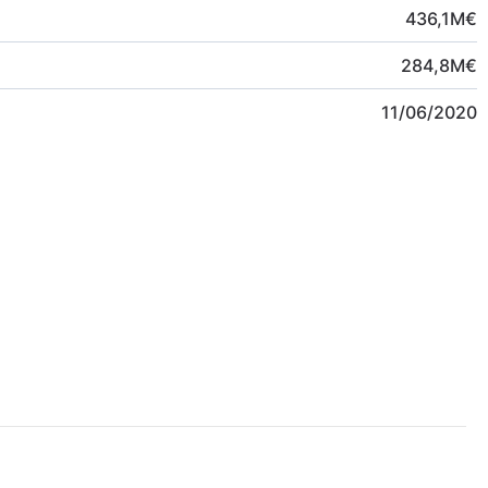
436,1
M
€
284,8
M
€
11/06/2020