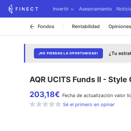
Invertir
Asesoramiento
Notici
Fondos
Rentabilidad
Opinione
¿Tu estra
¡NO PIERDAS LA OPORTUNIDAD!
AQR UCITS Funds II - Style
203,18
€
Fecha de
actualización
valor li
Sé el primero en opinar