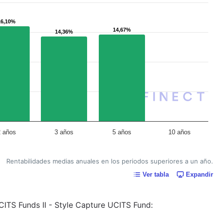
16,10%
16,10%
14,67%
14,67%
14,36%
14,36%
2 años
3 años
5 años
10 años
Rentabilidades medias anuales en los periodos superiores a un año.
Ver tabla
Expandir
CITS Funds II - Style Capture UCITS Fund: