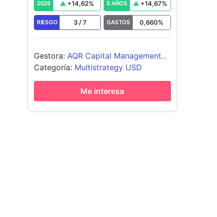
+
14,62
%
+
14,67
%
2026
5 AÑOS
3
/
7
0,660
%
RIESGO
GASTOS
Gestora
:
AQR Capital Management
LLC
Categoría
:
Multistrategy USD
Me interesa