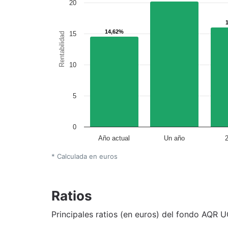
20
14,62%
14,62%
15
Rentabilidad
10
5
0
Año actual
Un año
* Calculada en euros
Ratios
Principales ratios (en euros) del fondo AQR U