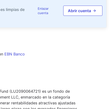
Enlazar
es limpias de
Abrir cuenta
cuenta
en
EBN Banco
S Fund (LU2090064721) es un fondo de
ement LLC, enmarcado en la categoría
enerar rentabilidades atractivas ajustadas
a largo plazo con los mercados financieros