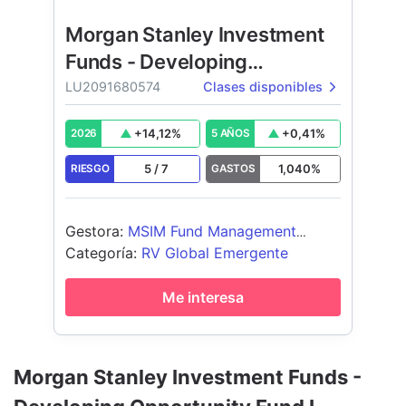
Morgan Stanley Investment
Funds - Developing
Opportunity Fund
LU2091680574
Clases disponibles
+
14,12
%
+
0,41
%
2026
5 AÑOS
5
/
7
1,040
%
RIESGO
GASTOS
Gestora
:
MSIM Fund Management
(Ireland) Limited
Categoría
:
RV Global Emergente
Me interesa
Morgan Stanley Investment Funds -