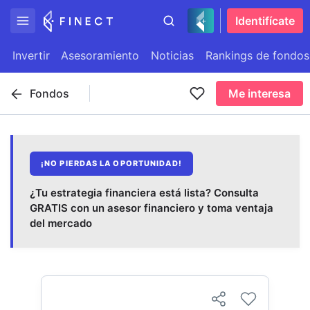
Identifícate
Invertir
Asesoramiento
Noticias
Rankings de fondos
Fondos
Me interesa
¡NO PIERDAS LA OPORTUNIDAD!
¿Tu estrategia financiera está lista? Consulta
GRATIS con un asesor financiero y toma ventaja
del mercado