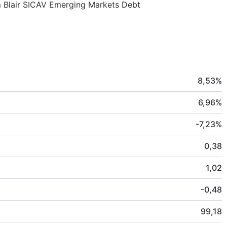
am Blair SICAV Emerging Markets Debt
8,53
%
6,96
%
-7,23
%
0,38
1,02
-0,48
99,18