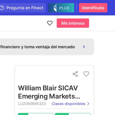
Pregunta en Finect
Identifícate
Me interesa
 financiero y toma ventaja del mercado
William Blair SICAV
Emerging Markets
Debt Local Currency
LU2093695323
Clases disponibles
Fund