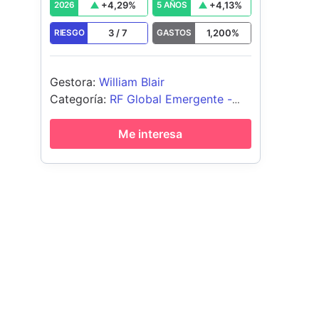
+
4,29
%
+
4,13
%
2026
5 AÑOS
3
/
7
1,200
%
RIESGO
GASTOS
Gestora
:
William Blair
Categoría
:
RF Global Emergente -
Moneda Local
Me interesa