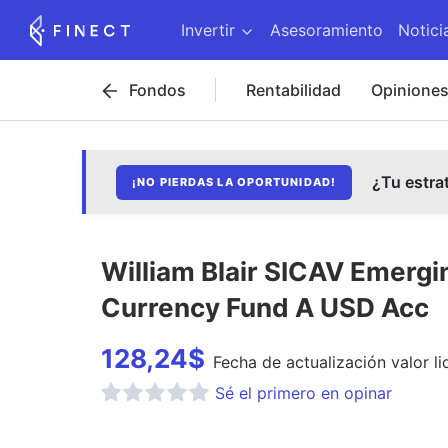
Invertir
Asesoramiento
Notici
Fondos
Rentabilidad
Opinione
¿Tu estra
¡NO PIERDAS LA OPORTUNIDAD!
William Blair SICAV Emergi
Currency Fund A USD Acc
128,24
$
Fecha de
actualización
valor li
Sé el primero en opinar