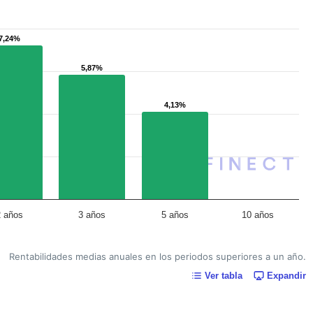
7,24%
7,24%
5,87%
5,87%
4,13%
4,13%
2 años
3 años
5 años
10 años
Rentabilidades medias anuales en los periodos superiores a un año.
Ver tabla
Expandir