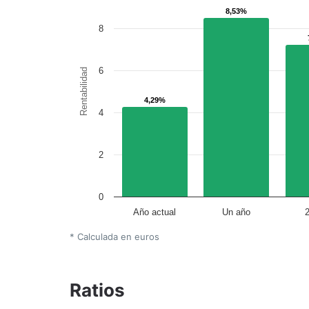
8,53%
8,53%
8
6
Rentabilidad
4,29%
4,29%
4
2
0
Año actual
Un año
* Calculada en euros
Ratios