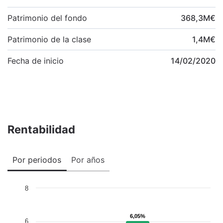
Patrimonio del fondo
368,3
M
€
Patrimonio de la clase
1,4
M
€
Fecha de inicio
14/02/2020
Rentabilidad
Por periodos
Por años
8
6,05%
6,05%
6