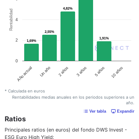
4,82%
4,82%
Rentabilidad
4
2,55%
2,55%
1,91%
1,91%
2
1,69%
1,69%
0
Año actual
Un año
2 años
3 años
5 años
10 años
* Calculada en euros
Rentabilidades medias anuales en los periodos superiores a un
año.
Ver tabla
Expandir
Ratios
Principales ratios (en euros) del fondo DWS Invest -
ESG Euro High Yield: