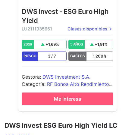
DWS Invest - ESG Euro High
Yield
LU2111935651
Clases disponibles
+
1,69
%
+
1,91
%
2026
5 AÑOS
3
/
7
1,200
%
RIESGO
GASTOS
Gestora
:
DWS Investment S.A.
Categoría
:
RF Bonos Alto Rendimiento
EUR
Me interesa
DWS Invest ESG Euro High Yield LC