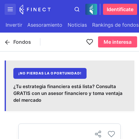
Identifícate
Invertir
Asesoramiento
Noticias
Rankings de fondos
Fondos
Me interesa
¡NO PIERDAS LA OPORTUNIDAD!
¿Tu estrategia financiera está lista? Consulta
GRATIS con un asesor financiero y toma ventaja
del mercado