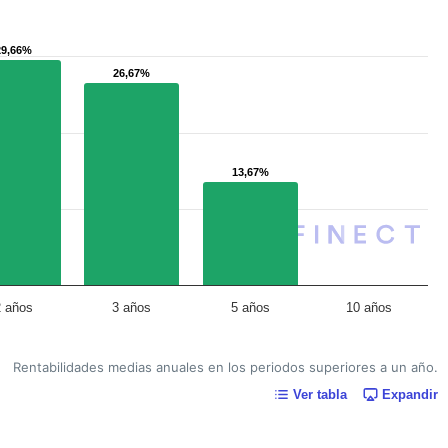
29,66%
29,66%
26,67%
26,67%
13,67%
13,67%
2 años
3 años
5 años
10 años
Rentabilidades medias anuales en los periodos superiores a un año.
Ver tabla
Expandir