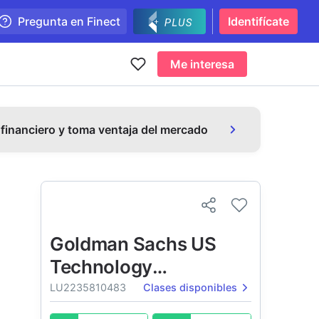
Pregunta en Finect
Identifícate
Me interesa
 financiero y toma ventaja del mercado
Goldman Sachs US
Technology
Opportunities Equity
LU2235810483
Clases disponibles
Portfolio