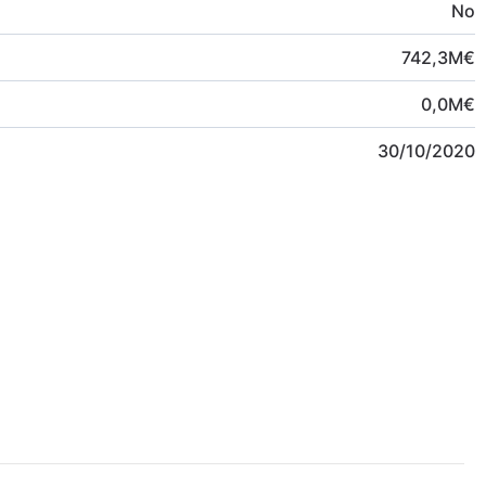
No
742,3
M
€
0,0
M
€
30/10/2020