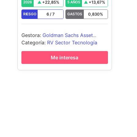
+
22,85
%
+
13,67
%
2026
5 AÑOS
6
/
7
0,830
%
RIESGO
GASTOS
Gestora
:
Goldman Sachs Asset
Management B.V.
Categoría
:
RV Sector Tecnología
Me interesa