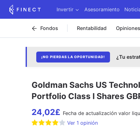
Invertir
Asesoramiento
Notici
Fondos
Rentabilidad
Opinione
¿Tu estra
¡NO PIERDAS LA OPORTUNIDAD!
Goldman Sachs US Technolo
Portfolio Class I Shares GB
24,02
£
Fecha de
actualización
valor liq
Ver
1
opinión