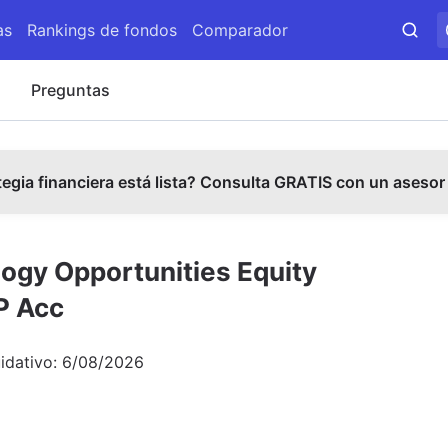
as
Rankings de fondos
Comparador
s
Preguntas
tegia financiera está lista? Consulta GRATIS con un asesor
gy Opportunities Equity
P Acc
uidativo:
6/08/2026