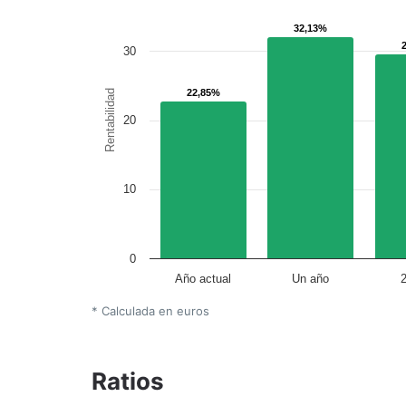
32,13%
32,13%
30
22,85%
22,85%
Rentabilidad
20
10
0
Año actual
Un año
* Calculada en euros
Ratios