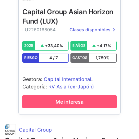
Capital Group Asian Horizon
Fund (LUX)
LU2260168054
Clases disponibles
+
33,40
%
+
4,17
%
2026
5 AÑOS
4
/
7
1,750
%
RIESGO
GASTOS
Gestora
:
Capital International
Management Company Sàrl
Categoría
:
RV Asia (ex-Japón)
Me interesa
Capital Group