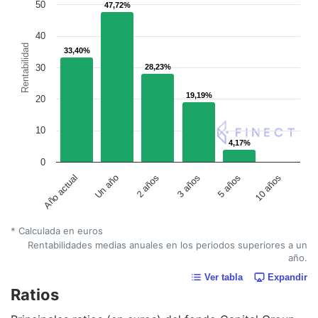
50
47,72%
47,72%
40
Rentabilidad
33,40%
33,40%
30
28,23%
28,23%
19,19%
19,19%
20
10
4,17%
4,17%
0
Un año
5 años
2 años
10 años
Año actual
3 años
* Calculada en euros
Rentabilidades medias anuales en los periodos superiores a un
año.
Ver tabla
Expandir
Ratios