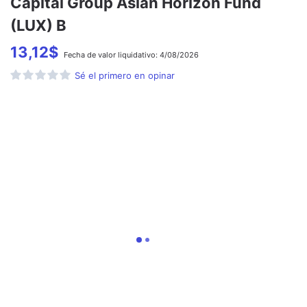
Capital Group Asian Horizon Fund
(LUX) B
13,12
$
Fecha de
valor liquidativo:
4/08/2026
Sé el primero en opinar