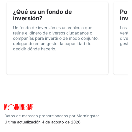
¿Qué es un fondo de
Por 
inversión?
inve
Un fondo de inversión es un vehículo que
Los f
reúne el dinero de diversos ciudadanos o
ventaj
compañías para invertirlo de modo conjunto,
divers
delegando en un gestor la capacidad de
gestió
decidir dónde hacerlo.
Datos de mercado proporcionados por Morningstar.
Última actualización
4 de agosto de 2026