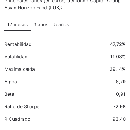
Principales ratios (en euros) del fondo Capital Group
Asian Horizon Fund (LUX):
12 meses
3 años
5 años
Rentabilidad
47,72
%
Volatilidad
11,03
%
Máxima caída
-29,14
%
Alpha
8,79
Beta
0,91
Ratio de Sharpe
-2,98
R Cuadrado
93,40