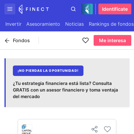
Identifícate
Invertir
Asesoramiento
Noticias
Rankings de fondos
Fondos
Me interesa
¡NO PIERDAS LA OPORTUNIDAD!
¿Tu estrategia financiera está lista? Consulta
GRATIS con un asesor financiero y toma ventaja
del mercado