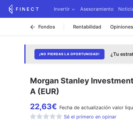
Invertir
Asesoramiento
Notici
Fondos
Rentabilidad
Opinione
¿Tu estra
¡NO PIERDAS LA OPORTUNIDAD!
Morgan Stanley Investment 
A (EUR)
22,63
€
Fecha de
actualización
valor liqu
Sé el primero en opinar