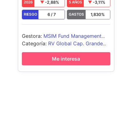
-2,88
%
-3,11
%
2026
5 AÑOS
6
/
7
1,830
%
RIESGO
GASTOS
Gestora
:
MSIM Fund Management
(Ireland) Limited
Categoría
:
RV Global Cap. Grande
Growth
Me interesa