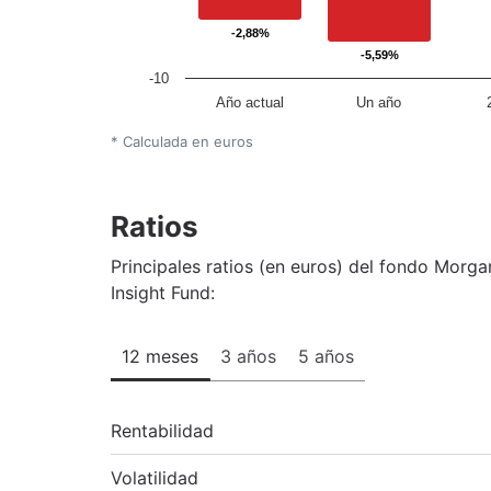
-2,88%
-2,88%
-5,59%
-5,59%
-10
Año actual
Un año
* Calculada en euros
Ratios
Principales ratios (en euros) del fondo Morg
Insight Fund:
12 meses
3 años
5 años
Rentabilidad
Volatilidad