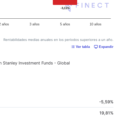
-3,11%
-3,11%
2 años
3 años
5 años
10 años
Rentabilidades medias anuales en los periodos superiores a un año.
Ver tabla
Expandir
an Stanley Investment Funds - Global
-5,59
%
19,81
%