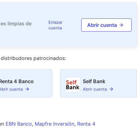
Enlazar
es limpias de
Abrir cuenta
cuenta
distribudor
es
patrocinado
s
:
Renta 4 Banco
Self Bank
Abrir cuenta
Abrir cuenta
en
EBN Banco
,
Mapfre Inversión
,
Renta 4