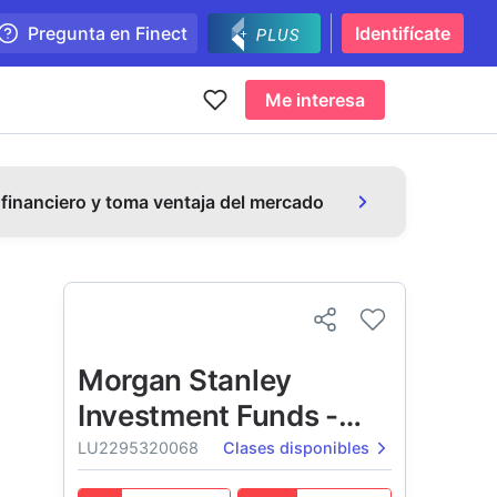
Pregunta en Finect
Identifícate
Me interesa
 financiero y toma ventaja del mercado
Morgan Stanley
Investment Funds -
Global Insight Fund
LU2295320068
Clases disponibles