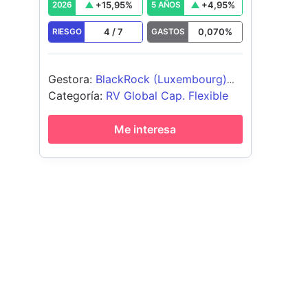
+
15,95
%
+
4,95
%
2026
5 AÑOS
4
/
7
0,070
%
RIESGO
GASTOS
Gestora
:
BlackRock (Luxembourg)
SA
Categoría
:
RV Global Cap. Flexible
Me interesa