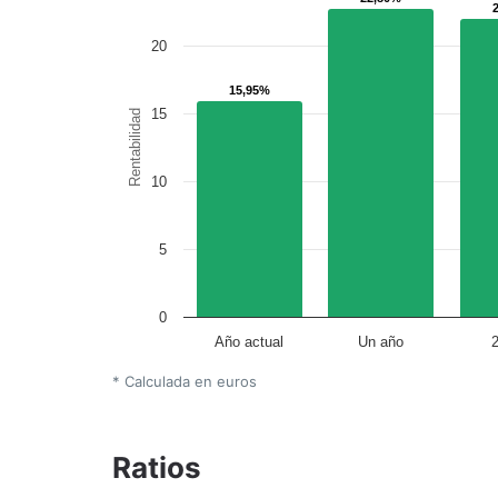
20
15,95%
15,95%
15
Rentabilidad
10
5
0
Año actual
Un año
* Calculada en euros
Ratios