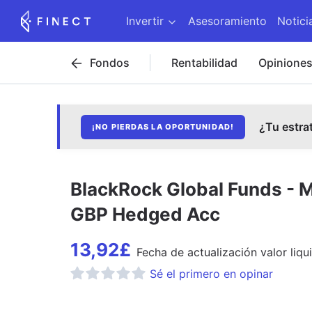
Invertir
Asesoramiento
Notici
Fondos
Rentabilidad
Opinione
¿Tu estra
¡NO PIERDAS LA OPORTUNIDAD!
BlackRock Global Funds - 
GBP Hedged Acc
13,92
£
Fecha de
actualización
valor liqu
Sé el primero en opinar