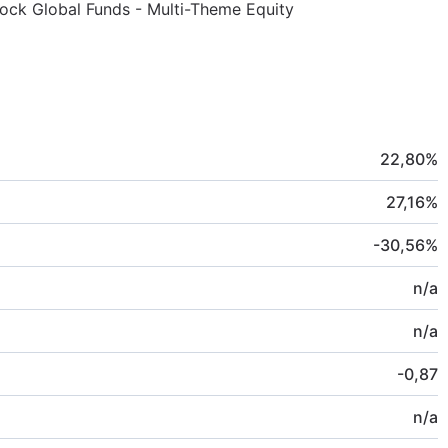
kRock Global Funds - Multi-Theme Equity
22,80
%
27,16
%
-30,56
%
n/a
n/a
-0,87
n/a