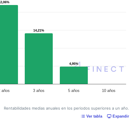
22,06%
22,06%
14,21%
14,21%
4,95%
4,95%
2 años
3 años
5 años
10 años
Rentabilidades medias anuales en los periodos superiores a un año.
Ver tabla
Expandir