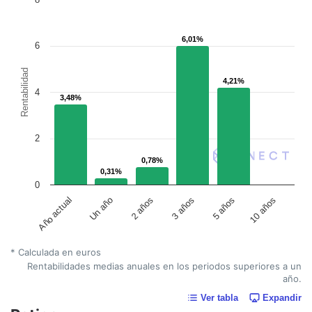
6,01%
6,01%
6
Rentabilidad
4,21%
4,21%
4
3,48%
3,48%
2
0,78%
0,78%
0,31%
0,31%
0
Año actual
Un año
2 años
3 años
5 años
10 años
* Calculada en euros
Rentabilidades medias anuales en los periodos superiores a un
año.
Ver tabla
Expandir