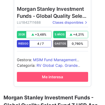
Morgan Stanley Investment
Funds - Global Quality Select
Fund
LU1842711688
Clases disponibles
+
3,48
%
+
4,21
%
2026
5 AÑOS
4
/
7
0,760
%
RIESGO
GASTOS
Gestora
:
MSIM Fund Management
(Ireland) Limited
Categoría
:
RV Global Cap. Grande
Blend
Me interesa
Morgan Stanley Investment Funds -