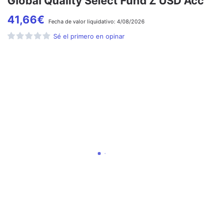
Global Quality Select Fund Z USD Acc
41,66
€
Fecha de
valor liquidativo:
4/08/2026
Sé el primero en opinar