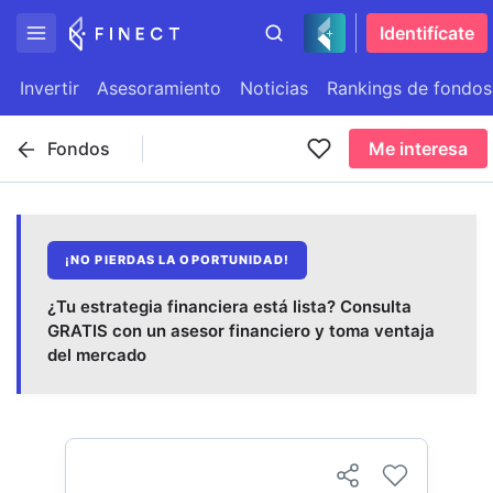
Identifícate
Invertir
Asesoramiento
Noticias
Rankings de fondos
Fondos
Me interesa
¡NO PIERDAS LA OPORTUNIDAD!
¿Tu estrategia financiera está lista? Consulta
GRATIS con un asesor financiero y toma ventaja
del mercado