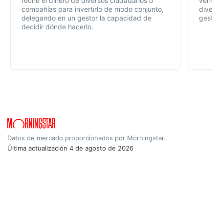
reúne el dinero de diversos ciudadanos o
ventaj
compañías para invertirlo de modo conjunto,
divers
delegando en un gestor la capacidad de
gestió
decidir dónde hacerlo.
Datos de mercado proporcionados por Morningstar.
Última actualización
4 de agosto de 2026