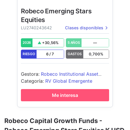
Robeco Emerging Stars
Equities
LU2740243642
Clases disponibles
+
30,56
%
—
2026
5 AÑOS
6
/
7
0,700
%
RIESGO
GASTOS
Gestora
:
Robeco Institutional Asset
Management BV
Categoría
:
RV Global Emergente
Me interesa
Robeco Capital Growth Funds -