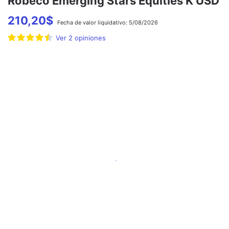
Robeco Emerging Stars Equities K USD
210,20
$
Fecha de
valor liquidativo:
5/08/2026
Ver
2
opiniones