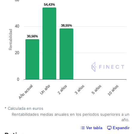
54,43%
54,43%
38,55%
38,55%
40
Rentabilidad
30,56%
30,56%
20
0
Un año
5 años
2 años
10 años
Año actual
3 años
* Calculada en euros
Rentabilidades medias anuales en los periodos superiores a un
año.
Ver tabla
Expandir