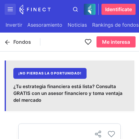
Identifícate
Invertir
Asesoramiento
Noticias
Rankings de fondos
Fondos
Me interesa
¡NO PIERDAS LA OPORTUNIDAD!
¿Tu estrategia financiera está lista? Consulta
GRATIS con un asesor financiero y toma ventaja
del mercado