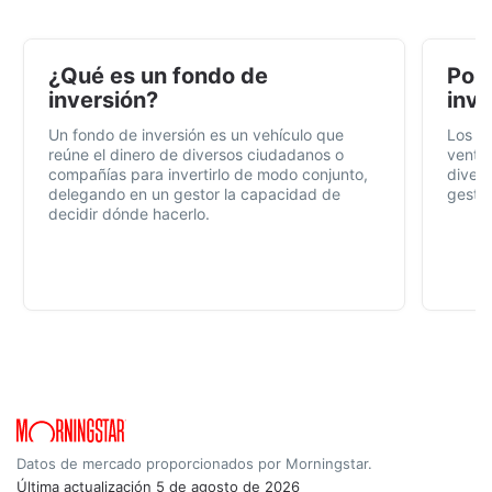
¿Qué es un fondo de
Por 
inversión?
inve
Un fondo de inversión es un vehículo que
Los f
reúne el dinero de diversos ciudadanos o
ventaj
compañías para invertirlo de modo conjunto,
divers
delegando en un gestor la capacidad de
gestió
decidir dónde hacerlo.
Datos de mercado proporcionados por Morningstar.
Última actualización
5 de agosto de 2026