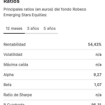
Ratios
Principales ratios (en euros) del fondo Robeco
Emerging Stars Equities:
12 meses
3 años
5 años
Rentabilidad
54,43
%
Volatilidad
n/a
Máxima caída
n/a
Alpha
9,27
Beta
1,07
Ratio de Sharpe
n/a
R Cuadrado
95,31