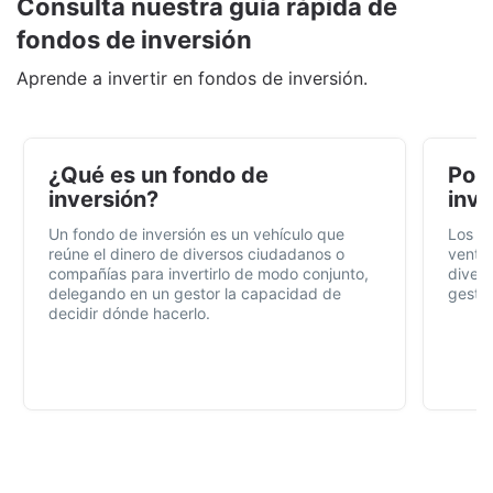
Consulta nuestra guía rápida de
fondos de inversión
Aprende a invertir en fondos de inversión.
¿Qué es un fondo de
Por 
inversión?
inve
Un fondo de inversión es un vehículo que
Los f
reúne el dinero de diversos ciudadanos o
ventaj
compañías para invertirlo de modo conjunto,
divers
delegando en un gestor la capacidad de
gestió
decidir dónde hacerlo.