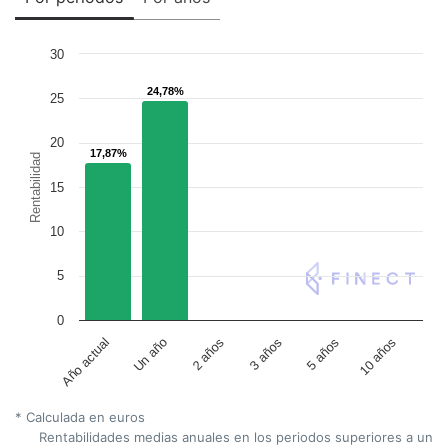
30
24,78%
24,78%
25
20
17,87%
17,87%
Rentabilidad
15
10
5
0
Un año
5 años
2 años
10 años
Año actual
3 años
* Calculada en euros
Rentabilidades medias anuales en los periodos superiores a un