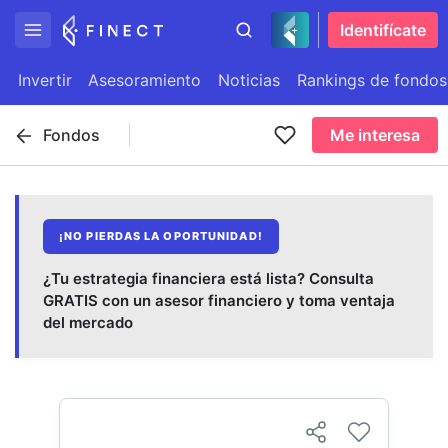
Identifícate
Invertir
Asesoramiento
Noticias
Rankings de fondos
Fondos
Me interesa
¡NO PIERDAS LA OPORTUNIDAD!
¿Tu estrategia financiera está lista? Consulta
GRATIS con un asesor financiero y toma ventaja
del mercado