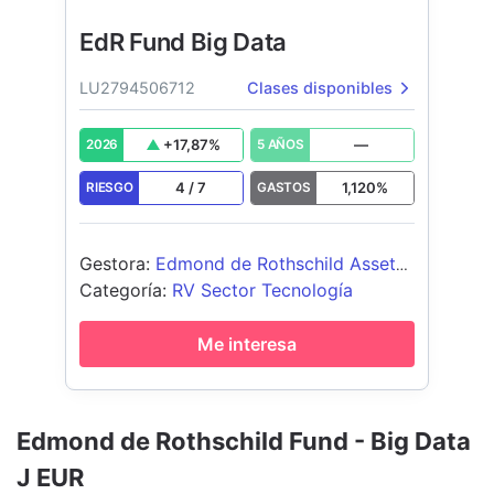
EdR Fund Big Data
LU2794506712
Clases disponibles
+
17,87
%
—
2026
5 AÑOS
4
/
7
1,120
%
RIESGO
GASTOS
Gestora
:
Edmond de Rothschild Asset
Management (France)
Categoría
:
RV Sector Tecnología
Me interesa
Edmond de Rothschild Fund - Big Data
J EUR