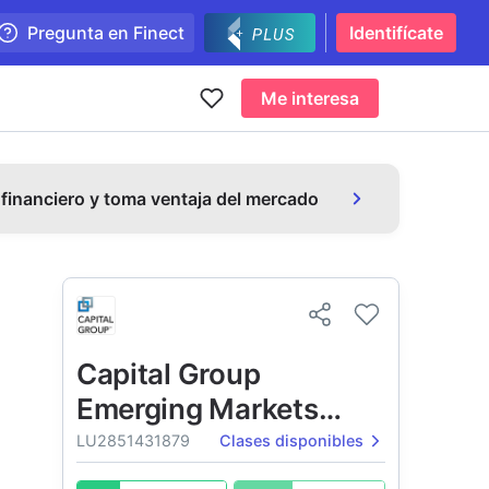
Pregunta en Finect
Identifícate
Me interesa
 financiero y toma ventaja del mercado
Capital Group
Emerging Markets
Local Currency Debt
LU2851431879
Clases disponibles
Fund (LUX)