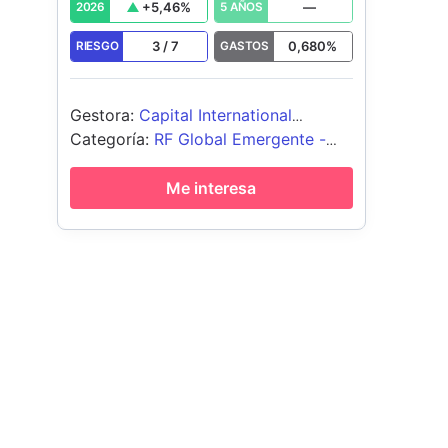
+
5,46
%
—
2026
5 AÑOS
3
/
7
0,680
%
RIESGO
GASTOS
Gestora
:
Capital International
Management Company Sàrl
Categoría
:
RF Global Emergente -
Moneda Local
Me interesa