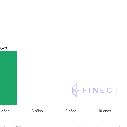
7,49%
7,49%
2 años
3 años
5 años
10 años