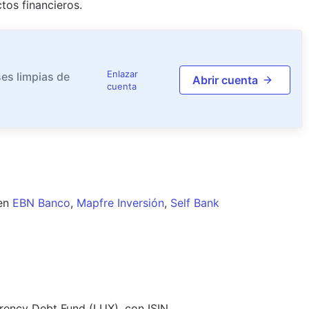
tos financieros.
Enlazar
es limpias de
Abrir cuenta
cuenta
en
EBN Banco
,
Mapfre Inversión
,
Self Bank
rency Debt Fund (LUX), con ISIN