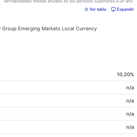
Rentabilidades medias anuales en los periodos superiores a un año.
Ver tabla
Expandir
tal Group Emerging Markets Local Currency
10,20
%
n/a
n/a
n/a
n/a