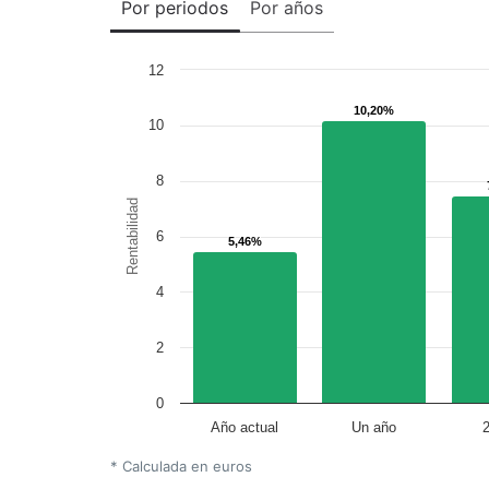
Por periodos
Por años
12
10,20%
10,20%
10
8
Rentabilidad
6
5,46%
5,46%
4
2
0
Año actual
Un año
* Calculada en euros