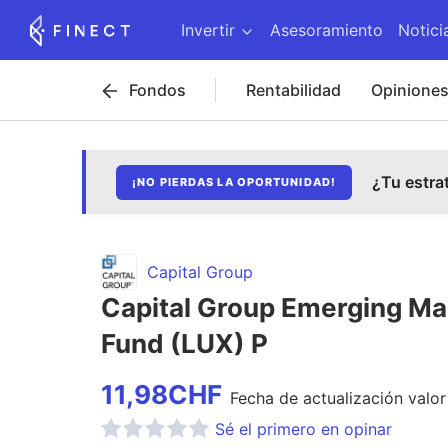
Invertir
Asesoramiento
Notici
Fondos
Rentabilidad
Opinione
¿Tu estra
¡NO PIERDAS LA OPORTUNIDAD!
Capital Group
Capital Group Emerging Ma
Fund (LUX) P
11,98
CHF
Fecha de
actualización
valor
Sé el primero en opinar