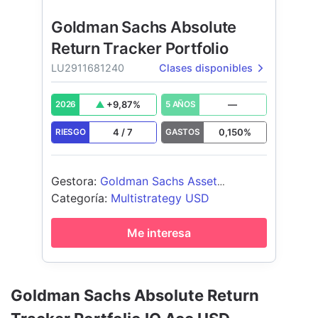
Goldman Sachs Absolute
Return Tracker Portfolio
LU2911681240
Clases disponibles
+
9,87
%
—
2026
5 AÑOS
4
/
7
0,150
%
RIESGO
GASTOS
Gestora
:
Goldman Sachs Asset
Management B.V.
Categoría
:
Multistrategy USD
Me interesa
Goldman Sachs Absolute Return