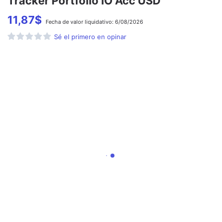
Tracker Portfolio IO Acc USD
11,87
$
Fecha de
valor liquidativo:
6/08/2026
Sé el primero en opinar