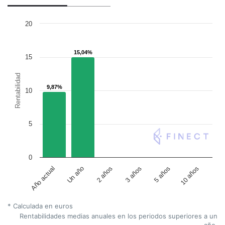
20
15,04%
15,04%
15
Rentabilidad
9,87%
9,87%
10
5
0
Un año
5 años
2 años
10 años
Año actual
3 años
* Calculada en euros
Rentabilidades medias anuales en los periodos superiores a un
año.