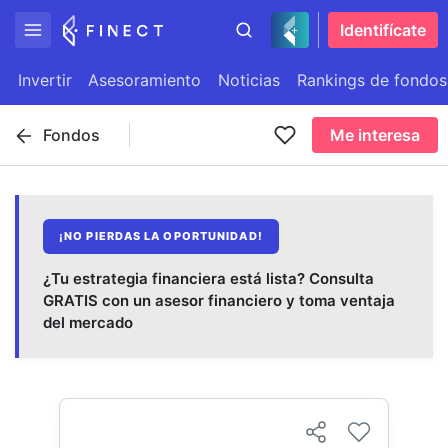
Identifícate
Invertir
Asesoramiento
Noticias
Rankings de fondos
Fondos
Me interesa
¡NO PIERDAS LA OPORTUNIDAD!
¿Tu estrategia financiera está lista? Consulta
GRATIS con un asesor financiero y toma ventaja
del mercado