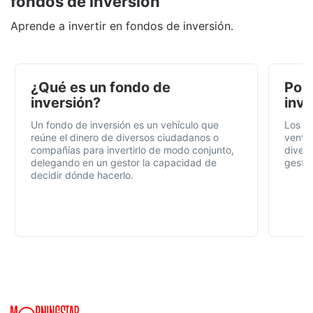
fondos de inversión
Aprende a invertir en fondos de inversión.
¿Qué es un fondo de
Por 
inversión?
inve
Un fondo de inversión es un vehículo que
Los f
reúne el dinero de diversos ciudadanos o
ventaj
compañías para invertirlo de modo conjunto,
divers
delegando en un gestor la capacidad de
gestió
decidir dónde hacerlo.