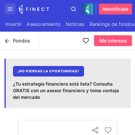
Identifícate
Invertir
Asesoramiento
Noticias
Rankings de fondos
Fondos
Me interesa
¡NO PIERDAS LA OPORTUNIDAD!
¿Tu estrategia financiera está lista? Consulta
GRATIS con un asesor financiero y toma ventaja
del mercado