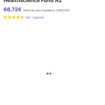
Healthscience Fund A2
66,72
€
Fecha de
valor liquidativo:
5/08/2026
Ver
1
opinión