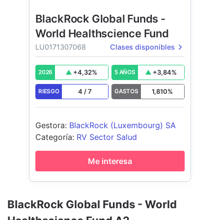
BlackRock Global Funds -
World Healthscience Fund
LU0171307068
Clases disponibles
+
4,32
%
+
3,84
%
2026
5 AÑOS
4
/
7
1,810
%
RIESGO
GASTOS
Gestora
:
BlackRock (Luxembourg) SA
Categoría
:
RV Sector Salud
Me interesa
BlackRock Global Funds - World