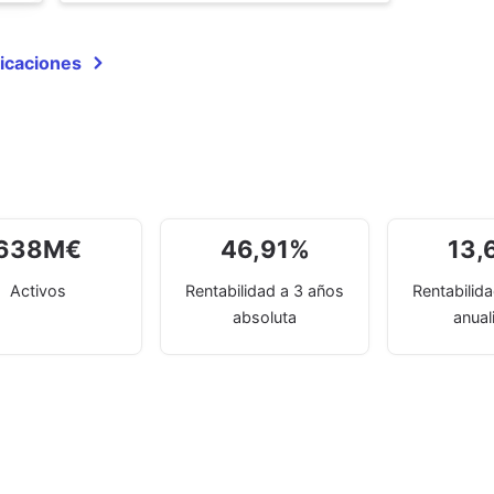
icaciones
638
M
€
46,91
%
13,
Activos
Rentabilidad a 3 años
Rentabilid
absoluta
anual