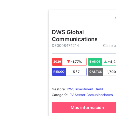
DWS Global
Communications
DE0008474214
Clase ú
-1,77
%
+
4,2
2026
5 AÑOS
5
/
7
1,70
RIESGO
GASTOS
Gestora
:
DWS Investment GmbH
Categoría
:
RV Sector Comunicaciones
Más información