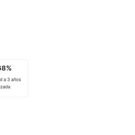
68
%
ad a 3 años
izada