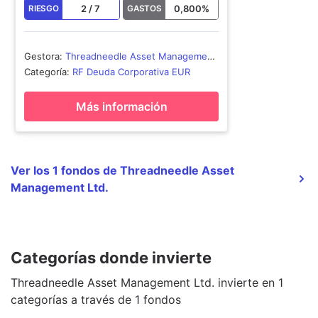
2
/
7
0,800
%
RIESGO
GASTOS
Gestora
:
Threadneedle Asset Management
Ltd.
Categoría
:
RF Deuda Corporativa EUR
Más información
Ver los 1 fondos de Threadneedle Asset
Management Ltd.
Categorías donde invierte
Threadneedle Asset Management Ltd. invierte en 1
categorías a través de 1 fondos