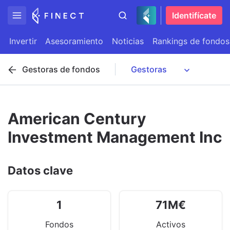
Identifícate
Invertir
Asesoramiento
Noticias
Rankings de fondos
Gestoras de fondos
American Century
Investment Management Inc
Datos clave
1
71
M
€
Fondos
Activos