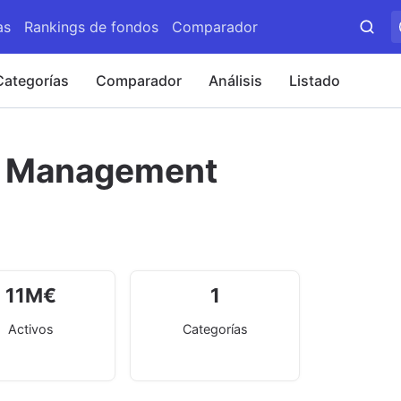
as
Rankings de fondos
Comparador
Categorías
Comparador
Análisis
Listado
t Management
11
M
€
1
Activos
Categorías