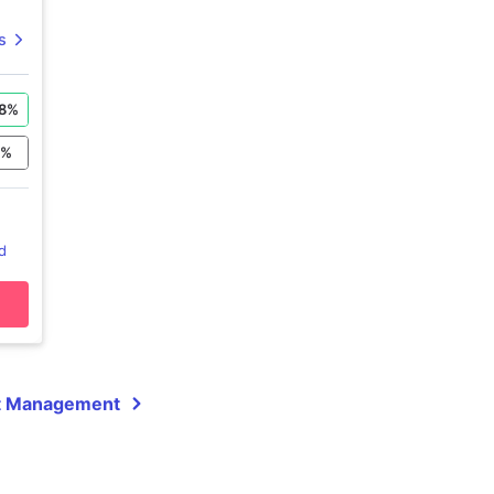
s
8
%
%
d
et Management