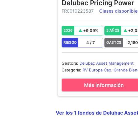
Delubac Pricing Power
FR0010223537
Clases disponible
+
9,09
%
+
2,0
2026
5 AÑOS
4
/
7
2,160
RIESGO
GASTOS
Gestora
:
Delubac Asset Management
Categoría
:
RV Europa Cap. Grande Blen
Más información
Ver los 1 fondos de Delubac Ass