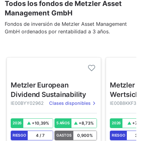
Todos los fondos de Metzler Asset
Management GmbH
Fondos de inversión de Metzler Asset Management
GmbH ordenados por rentabilidad a 3 años.
Metzler European
Metzler
Dividend Sustainability
Wertsich
IE00BYY02962
Clases disponibles
IE00B8KKF33
+
10,39
%
+
8,73
%
+
7,
2026
5 AÑOS
2026
4
/
7
0,900
%
3
RIESGO
GASTOS
RIESGO