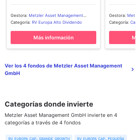
Gestora
:
Metzler Asset Management
Gestora
:
Metzl
GmbH
GmbH
Categoría
:
RV Europa Alto Dividendo
Categoría
:
Capi
Más información
Más
Ver los 4 fondos de Metzler Asset Management
GmbH
Categorías donde invierte
Metzler Asset Management GmbH invierte en 4
categorías a través de 4 fondos
rv europa cap. grande growth
rv europa cap. pequeña